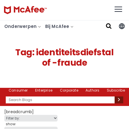
Onderwerpen
Bij McAfee
Tag:
identiteitsdiefstal
of -fraude
Consumer
Enterprise
Corporate
Authors
Subscribe
Search
[breadcrumb]
show