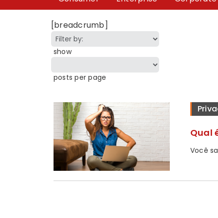
[breadcrumb]
show
posts per page
Priv
Qual 
Você sa