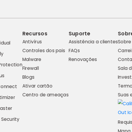
Recursos
Suporte
Sobr
Antivírus
Assistência a clientes
Sobre
idual
Controles dos pais
FAQs
Carrei
ly
Malware
Renovações
Conta
Protection
Firewall
Sala 
us
Blogs
Invest
Ativar cartão
Termo
Connect
Centro de ameaças
Suas 
imizer
aster
 Security
Requi
Mapa 