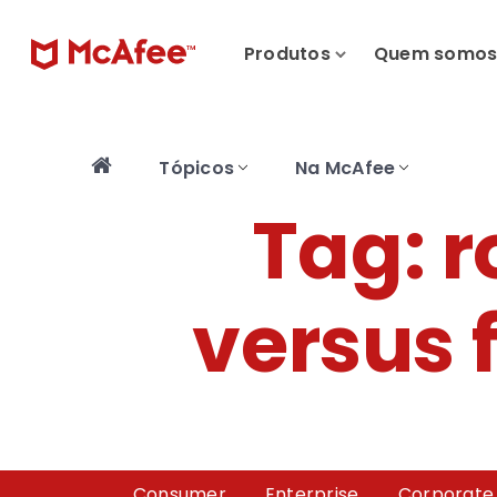
Produtos
Quem somo
Tópicos
Na McAfee
Tag:
r
versus 
Consumer
Enterprise
Corporate