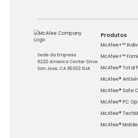
Produtos
McAfee+™ Indiv
Sede da Empresa
McAfee+™ Fami
6220 America Center Drive
McAfee® Total 
San Jose, CA 95002 EUA
McAfee® Antivir
McAfee® Safe 
McAfee® PC Opt
McAfee® TechM
McAfee® Mobile