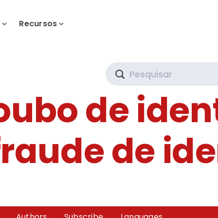
s
Recursos
Search
oubo de iden
fraude de id
Authors
Subscribe
Languages