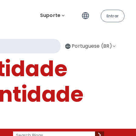
Suporte
Entrar
Portuguese (BR)
tidade
entidade
Search