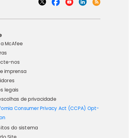
e
 a McAfee
ras
cte-nos
de imprensa
idores
s legais
escolhas de privacidade
sitos do sistema
do Site