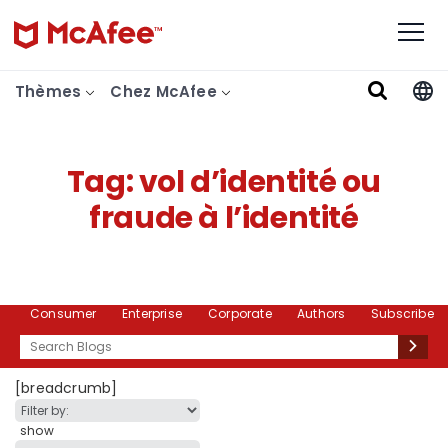
Thèmes
Chez McAfee
Tag:
vol d’identité ou
fraude à l’identité
Consumer
Enterprise
Corporate
Authors
Subscribe
Search
[breadcrumb]
show