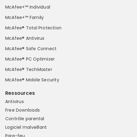
McAfee+™ Individual
McAfee+™ Family
McAfee® Total Protection
McAfee® Antivirus
McAfee® Safe Connect
McAfee® PC Optimizer
McAfee® TechMaster
McAfee® Mobile Security
Ressources
Antivirus
Free Downloads
Contrôle parental
Logiciel malveillant
Pare-feu