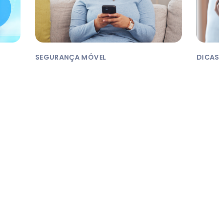
SEGURANÇA MÓVEL
DICAS
123456 Não é uma senha
O se
segura
Com
info
Todos sabemos que escolher uma
Hoje 
senha segura é uma das melhores
foram
práticas para conseguir proteção na
faz o l
web,...
RA
JUL 11, 2017
|
3
MINUTOS DE LEITURA
JUL 07