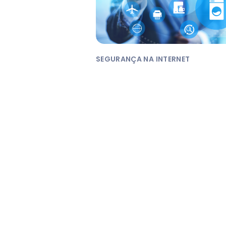
SEGURANÇA NA INTERNET
Internet das Coisas :
tendências e desafios
A Internet das Coisas, ou IoT
(“Internet of Things”) é já uma
realidade na nossa sociedade.
Desde...
JUL 11, 2017
|
4
MINUTOS DE LEITU