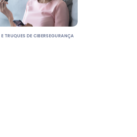
 E TRUQUES DE CIBERSEGURANÇA
u banco é seguro?
o proteger a sua
rmação financeira
em dia, os serviços bancários
 feitos para ser fácil – a gente
ogin...
, 2017
|
2
MINUTOS DE LEITURA