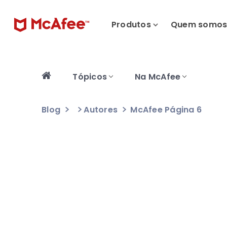
Produtos
Quem somo
Tópicos
Na McAfee
Blog
Autores
McAfee
Página 6