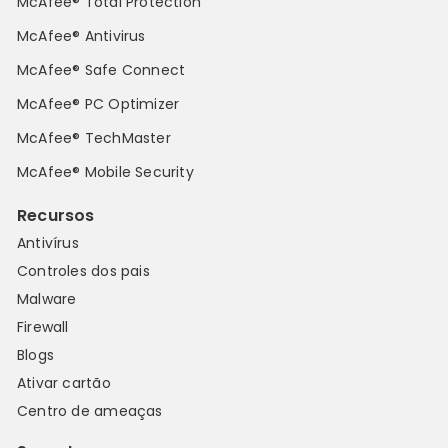
McAfee® Total Protection
McAfee® Antivirus
McAfee® Safe Connect
McAfee® PC Optimizer
McAfee® TechMaster
McAfee® Mobile Security
Recursos
Antivírus
Controles dos pais
Malware
Firewall
Blogs
Ativar cartão
Centro de ameaças