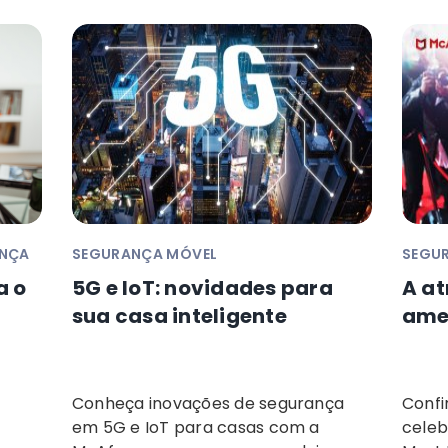
ANÇA
SEGURANÇA MÓVEL
SEGUR
a o
5G e IoT: novidades para
A at
sua casa inteligente
ame
Conheça inovações de segurança
Confi
em 5G e IoT para casas com a
celeb