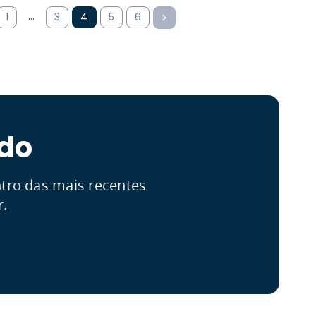
…
1
3
4
5
6
ado
ntro das mais recentes
r.