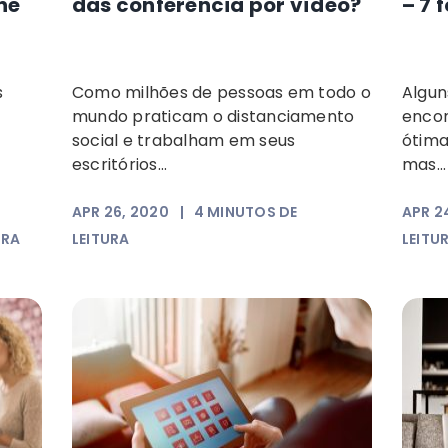
ne
das conferência por vídeo?
– 7 
s
Como milhões de pessoas em todo o
Algun
mundo praticam o distanciamento
encon
social e trabalham em seus
ótima
escritórios...
mas...
APR 26, 2020
|
4
MINUTOS DE
APR 2
URA
LEITURA
LEITU