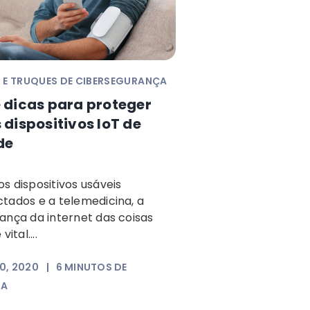
 E TRUQUES DE CIBERSEGURANÇA
 dicas para proteger
 dispositivos IoT de
de
s dispositivos usáveis
tados e a telemedicina, a
ança da internet das coisas
vital....
0, 2020
|
6
MINUTOS DE
RA