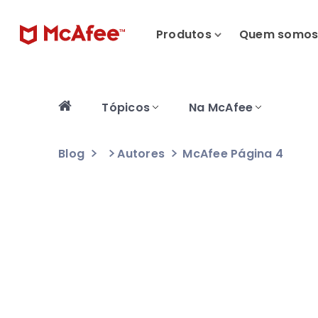
Produtos
Quem somo
Tópicos
Na McAfee
Blog
Autores
McAfee
Página 4