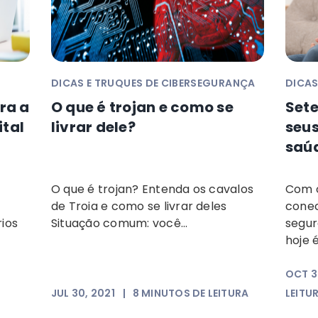
DICAS E TRUQUES DE CIBERSEGURANÇA
DICAS
ra a
O que é trojan e como se
Sete
tal
livrar dele?
seus
saú
s
O que é trojan? Entenda os cavalos
Com o
de Troia e como se livrar deles
conec
rios
Situação comum: você...
segur
hoje é 
OCT 3
JUL 30, 2021
|
8
MINUTOS DE LEITURA
LEITU