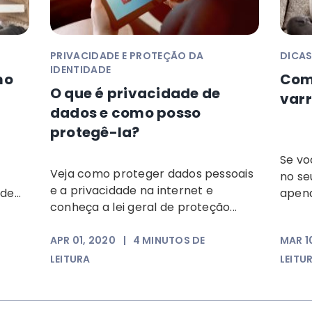
PRIVACIDADE E PROTEÇÃO DA
DICAS
IDENTIDADE
mo
Com
O que é privacidade de
varr
dados e como posso
protegê-la?
Se vo
Veja como proteger dados pessoais
no se
e a privacidade na internet e
e...
apena
conheça a lei geral de proteção...
APR 01, 2020
|
4
MINUTOS DE
MAR 1
LEITURA
LEITU