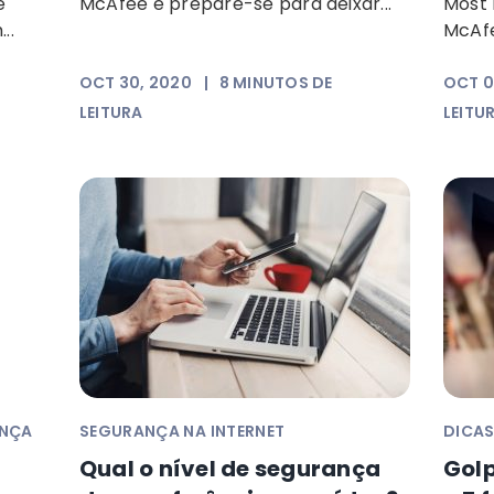
e
McAfee e prepare-se para deixar...
Most 
..
McAfe
OCT 30, 2020
|
8
MINUTOS DE
OCT 0
LEITURA
LEITU
ANÇA
SEGURANÇA NA INTERNET
DICAS
Qual o nível de segurança
Gol