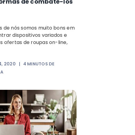
formas de combatê-los
s de nós somos muito bons em
trar dispositivos variados e
s ofertas de roupas on-line,
4, 2020
|
4
MINUTOS DE
RA