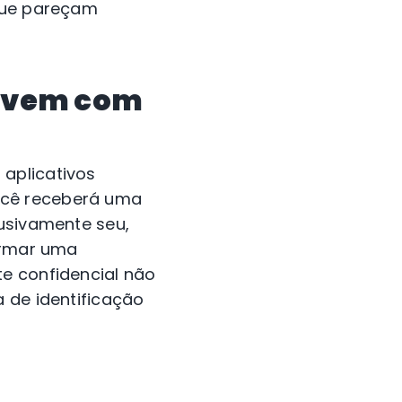
 que pareçam
nuvem com
 aplicativos
ocê receberá uma
lusivamente seu,
firmar uma
te confidencial não
a de identificação