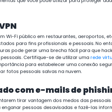
amentas que você pode utilizar para proteger da
 VPN
am Wi-Fi público em restaurantes, aeroportos, etc
dos para fins profissionais e pessoais. No ent
guras pode gerar uma brecha fácil para que ha
essoais. Certifique-se de utilizar uma
rede virt
mportância para estabelecer uma conexão segur
zar fotos pessoais salvas na nuvem.
ado com e-mails de phishi
ntarem tirar vantagem dos medos das pessoais 
 enganar pessoas desavisadas e fazê-las infor