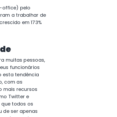
office) pelo
ram a trabalhar de
crescido em 173%
ade
ra muitas pessoas,
eus funcionários
 esta tendência
o, com as
o mais recursos
omo Twitter e
m que todos os
u de ser apenas