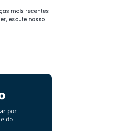
ças mais recentes
er, escute nosso
o
ar por
 e do