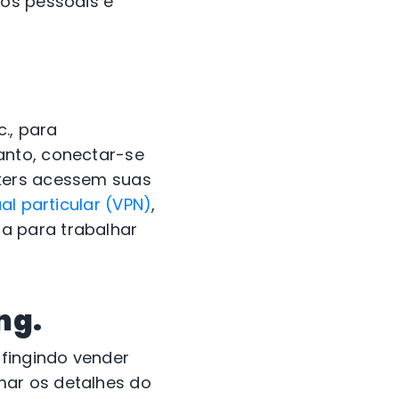
dos pessoais e
., para
anto, conectar-se
ckers acessem suas
ual particular (VPN)
,
a para trabalhar
ng.
fingindo vender
mar os detalhes do