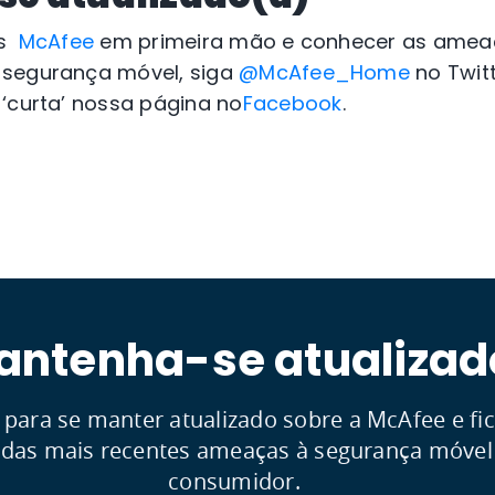
as
McAfee
em primeira mão e conhecer as amea
 segurança móvel, siga
@McAfee_Home
no Twitt
e ‘curta’ nossa página no
Facebook
.
antenha-se atualizad
 para se manter atualizado sobre a McAfee e fic
 das mais recentes ameaças à segurança móvel
consumidor.