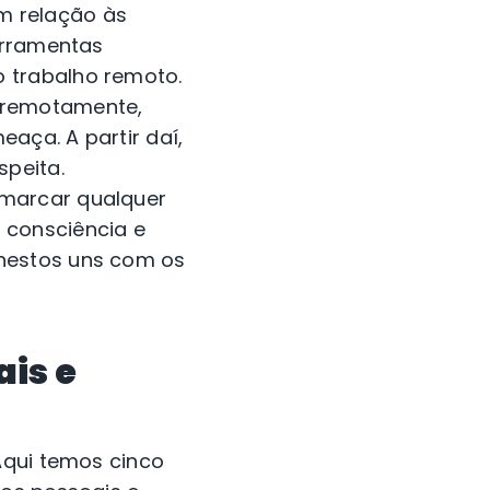
m relação às
erramentas
 trabalho remoto.
 remotamente,
aça. A partir daí,
speita.
 marcar qualquer
 consciência e
nestos uns com os
is e
Aqui temos cinco