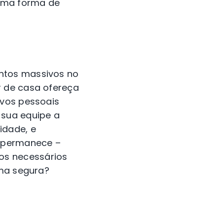
 uma forma de
ntos massivos no
r de casa ofereça
ivos pessoais
sua equipe a
idade, e
 permanece –
os necessários
rma segura?