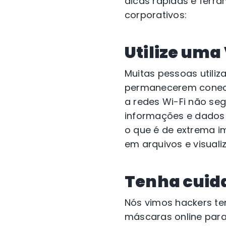
dicas rápidas e ferr
corporativos:
Utilize uma
Muitas pessoas utiliz
permanecerem conecta
a redes Wi-Fi não se
informações e dados p
o que é de extrema i
em arquivos e visuali
Tenha cuid
Nós vimos hackers te
máscaras online para