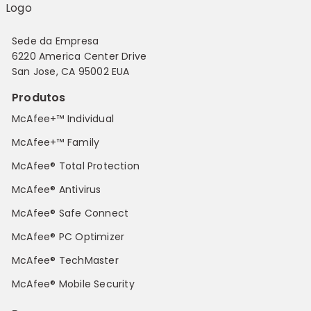
Sede da Empresa
6220 America Center Drive
San Jose, CA 95002 EUA
Produtos
McAfee+™ Individual
McAfee+™ Family
McAfee® Total Protection
McAfee® Antivirus
McAfee® Safe Connect
McAfee® PC Optimizer
McAfee® TechMaster
McAfee® Mobile Security