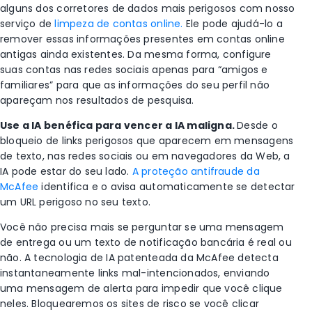
alguns dos corretores de dados mais perigosos com nosso
serviço de
limpeza de c
ontas online.
Ele pode ajudá-lo a
remover essas informações presentes em contas online
antigas ainda existentes. Da mesma forma, configure
suas contas nas redes sociais apenas para “amigos e
familiares” para que as informações do seu perfil não
apareçam nos
resultados
de pesquisa.
Use a IA benéfica para vencer a IA maligna.
Desde o
bloqueio de links perigosos que aparecem
em
mensagens
de texto, nas redes sociais ou em navegadores da Web, a
IA pode estar do seu lado.
A proteção antifraude da
McAfee
identifica e o avisa automaticamente se detectar
um URL perigoso no seu
texto
.
Você não precisa mais se perguntar se uma mensagem
de entrega ou um texto de notificação bancária é real ou
não. A tecnologia de IA patenteada da McAfee detecta
instantaneamente links mal-intencionados, enviando
uma mensagem de alerta para impedir que você clique
neles. Bloquearemos os sites de risco se você clicar