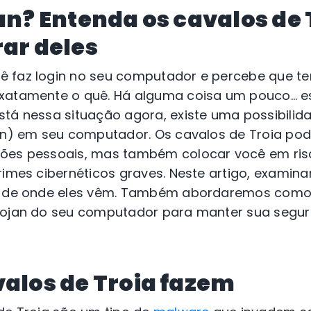
jan? Entenda os cavalos de 
rar deles
 faz login no seu computador e percebe que te
xatamente o quê. Há alguma coisa um pouco… es
tá nessa situação agora, existe uma possibilida
jan) em seu computador. Os cavalos de Troia p
ções pessoais, mas também colocar você em ris
rimes cibernéticos graves. Neste artigo, exami
 e de onde eles vêm. Também abordaremos como
rojan do seu computador para manter sua segu
valos de Troia fazem