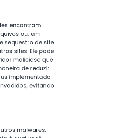
 Eles encontram
rquivos ou, em
e sequestro de site
ros sites. Ele pode
idor malicioso que
aneira de reduzir
írus implementado
nvadidos, evitando
utros malwares.