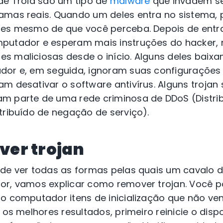
 de Troia são um tipo de
malware
que invadem s
amas reais. Quando um deles entra no sistema,
tes mesmo de que você perceba. Depois de entra
putador e esperam mais instruções do hacker,
s maliciosas desde o início. Alguns deles baix
dor e, em seguida, ignoram suas configurações
m desativar o software antivírus. Alguns troja
m parte de uma rede criminosa de DDoS (Distrib
tribuído de negação de serviço).
er trojan
 de ver todas as formas pelas quais um cavalo 
or, vamos explicar como remover trojan. Você p
no computador itens de inicialização que não v
r os melhores resultados, primeiro reinicie o dis