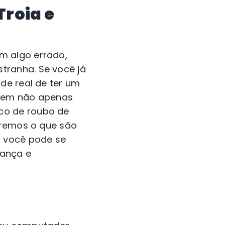
Troia e
m algo errado,
tranha. Se você já
de real de ter um
odem não apenas
co de roubo de
naremos o que são
 você pode se
rança e