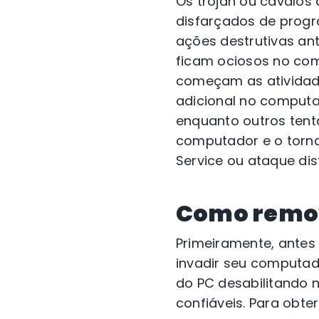
Os trojan ou cavalos
disfarçados de progr
ações destrutivas an
ficam ociosos no com
começam as atividade
adicional no computa
enquanto outros tenta
computador e o torna
Service ou ataque dis
Como remov
Primeiramente, antes
invadir seu computad
do PC desabilitando 
confiáveis. Para obte