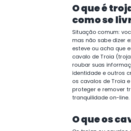
O que é tro
como se liv
Situação comum: você
mas não sabe dizer e
esteve ou acha que es
cavalo de Troia (tro
roubar suas informa
identidade e outros c
os cavalos de Troia
proteger e remover t
tranquilidade on-line.
O que os ca