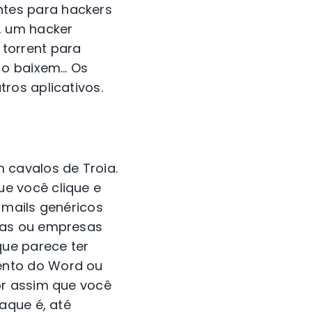
tes para hackers
, um hacker
torrent para
l o baixem… Os
ros aplicativos.
 cavalos de Troia.
e você clique e
-mails genéricos
oas ou empresas
que parece ter
ento do Word ou
or assim que você
aque é, até