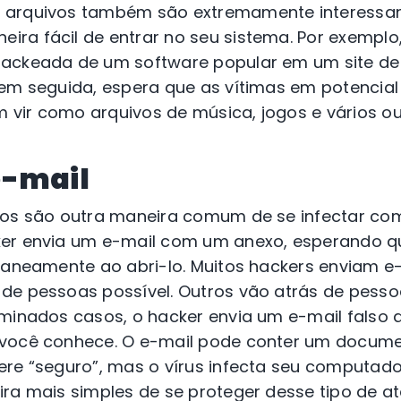
 arquivos também são extremamente interessan
ra fácil de entrar no seu sistema. Por exemplo
ackeada de um software popular em um site de 
 em seguida, espera que as vítimas em potencia
vir como arquivos de música, jogos e vários out
e-mail
sos são outra maneira comum de se infectar com
er envia um e-mail com um anexo, esperando qu
ntaneamente ao abri-lo. Muitos hackers enviam e
de pessoas possível. Outros vão atrás de pess
rminados casos, o hacker envia um e-mail falso 
 você conhece. O e-mail pode conter um docum
ere “seguro”, mas o vírus infecta seu computad
ra mais simples de se proteger desse tipo de at