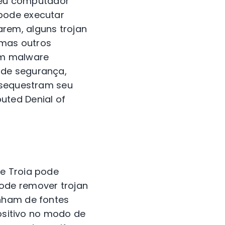
eu computador
 pode executar
rem, alguns trojan
 mas outros
am malware
 de segurança,
n sequestram seu
uted Denial of
de Troia pode
ode remover trojan
enham de fontes
positivo no modo de