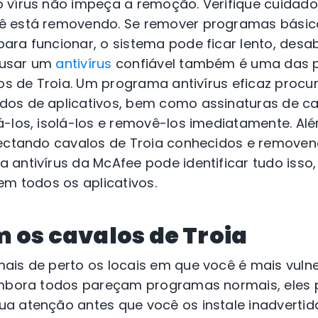
 vírus não impeça a remoção. Verifique cuidado
ê está removendo. Se remover programas básic
ra funcionar, o sistema pode ficar lento, desab
e usar um
antivírus
confiável também é uma das p
los de Troia. Um programa antivírus eficaz procur
os de aplicativos, bem como assinaturas de ca
-los, isolá-los e removê-los imediatamente. Alé
tectando cavalos de Troia conhecidos e removen
 antivírus da McAfee pode identificar tudo isso
em todos os aplicativos.
 os cavalos de Troia
ais de perto os locais em que você é mais vuln
 Embora todos pareçam programas normais, eles
a atenção antes que você os instale inadverti