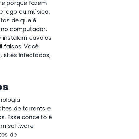
are porque fazem
e jogo ou música,
tas de que é
o no computador.
s instalam cavalos
l falsos. Você
sites infectados,
os
nologia
tes de torrents e
s. Esse conceito é
ham software
tes de