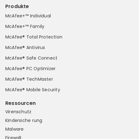
Produkte
McAfee+™ Individual
McAfee+™ Family
McAfee® Total Protection
McAfee® Antivirus
McAfee® Safe Connect
McAfee® PC Optimizer
McAfee® TechMaster
McAfee® Mobile Security
Ressourcen
Virenschutz
Kindersiche rung
Malware
Firewall