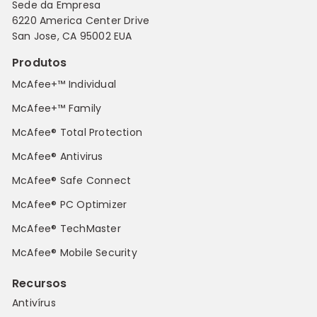
Sede da Empresa
6220 America Center Drive
San Jose, CA 95002 EUA
Produtos
McAfee+™ Individual
McAfee+™ Family
McAfee® Total Protection
McAfee® Antivirus
McAfee® Safe Connect
McAfee® PC Optimizer
McAfee® TechMaster
McAfee® Mobile Security
Recursos
Antivírus