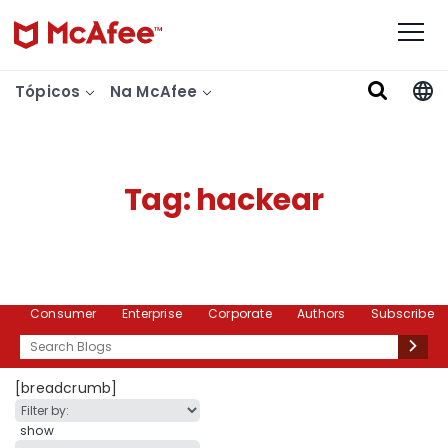
Tópicos
Na McAfee
Tag:
hackear
Consumer
Enterprise
Corporate
Authors
Subscribe
Search
[breadcrumb]
show