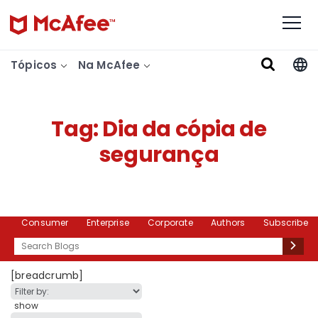
Tópicos
Na McAfee
Tag:
Dia da cópia de
segurança
Consumer
Enterprise
Corporate
Authors
Subscribe
Search
[breadcrumb]
show