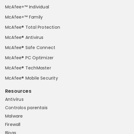
McAfee+™ Individual
McAfee+™ Family
McAfee® Total Protection
McAfee® Antivirus
McAfee® Safe Connect
McAfee® PC Optimizer
McAfee® TechMaster
McAfee® Mobile Security
Resources
Antivírus
Controlos parentais
Malware
Firewall
Blogs