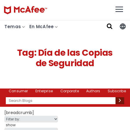
Temas
En McAfee
Tag:
Día de las Copias
de Seguridad
Consumer
Enterprise
Corporate
Authors
Subscribe
Search
[breadcrumb]
show