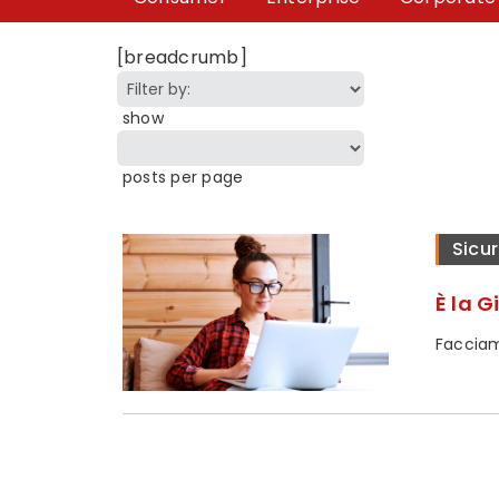
[breadcrumb]
show
posts per page
Sicur
È la 
Facciamo