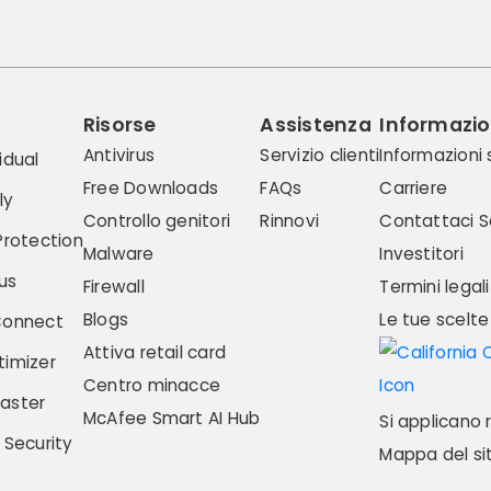
Risorse
Assistenza
Informazio
Antivirus
Servizio clienti
Informazioni
idual
Free Downloads
FAQs
Carriere
ly
Controllo genitori
Rinnovi
Contattaci
S
Protection
Malware
Investitori
us
Firewall
Termini legali
Blogs
Le tue scelte
Connect
Attiva retail card
imizer
Centro minacce
aster
McAfee Smart AI Hub
Si applicano 
 Security
Mappa del si