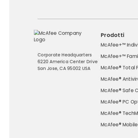
Prodotti
McAfee+™ Indiv
Corporate Headquarters
McAfee+™ Fami
6220 America Center Drive
McAfee® Total 
San Jose, CA 95002 USA
McAfee® Antivir
McAfee® Safe 
McAfee® PC Opt
McAfee® TechM
McAfee® Mobile