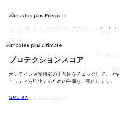
マカフィー詐欺SMS検知
より安全なデジタルライフを
オンラインのプライバシーをより
日常的な詐欺から守る、
楽しむために
安全に​
よりスマートな保護対策
詐欺被害を未然に防ぎましょう。危険なテキストメ
McAfee Smart AI™を活用したオールインワンの保
マカフィーの最も高度なプライバシー、ID・個人情
プロテクションスコア
ッセージに対する自動検知機能と、QR コードのオン
護対策機能
報、デバイス保護 。​
を使用して、日々進化するオンラインの
デマンドスキャン機能により、クリック、スキャ
脅威からプライバシーと個人情報をより強固に保護
新たにオンライン アカウントのクリーンアップ機能
オンライン保護機能の正常性をチェックして、セキ
ン、返信する前に詐欺を回避できます。
しましょう。
が含まれるようになりました！​
ュリティを強化するための手順をご案内します。
今すぐ製品を購入
今すぐ製品を購入
今すぐ製品を購入
詳細を見る
製品を比較する
製品を比較する
製品を比較する