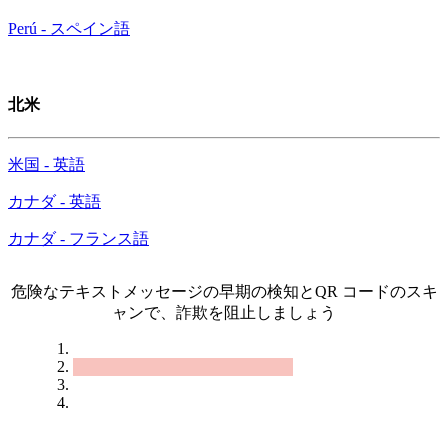
Perú - スペイン語
北米
米国 - 英語
カナダ - 英語
カナダ - フランス語
危険なテキストメッセージの早期の検知とQR コードのスキ
ャンで、詐欺を阻止しましょう