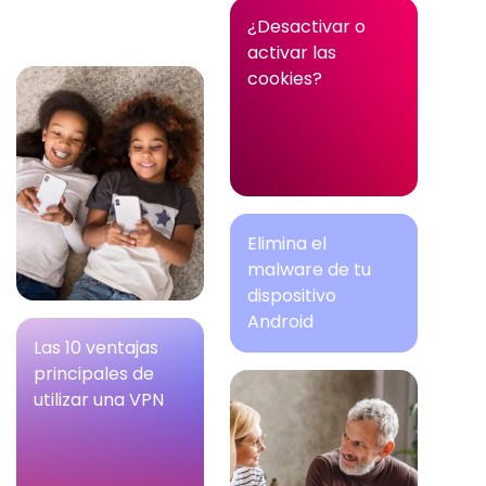
¿Desactivar o
activar las
cookies?
Elimina el
malware de tu
dispositivo
Android
Las 10 ventajas
principales de
utilizar una VPN