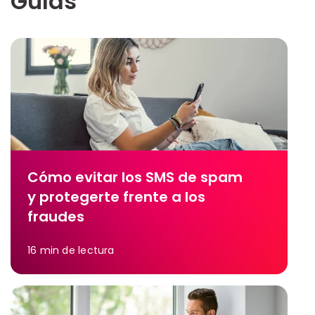
Guías
Cómo evitar los SMS de spam
y protegerte frente a los
fraudes
16
min de lectura