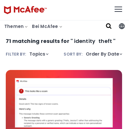
Themen
Bei McAfee
71 matching results for "
identity
theft
"
Search
FILTER BY:
SORT BY: