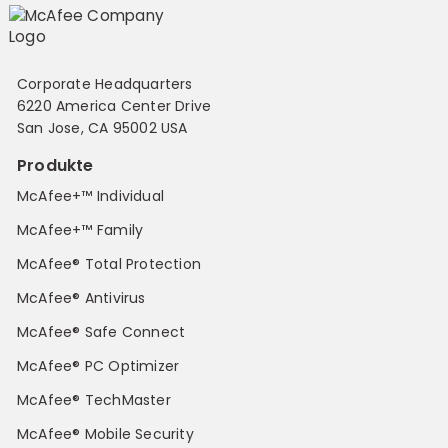
Corporate Headquarters
6220 America Center Drive
San Jose, CA 95002 USA
Produkte
McAfee+™ Individual
McAfee+™ Family
McAfee® Total Protection
McAfee® Antivirus
McAfee® Safe Connect
McAfee® PC Optimizer
McAfee® TechMaster
McAfee® Mobile Security