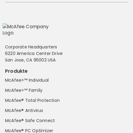
Corporate Headquarters
6220 America Center Drive
San Jose, CA 95002 USA
Produkte
McAfee+™ Individual
McAfee+™ Family
McAfee® Total Protection
McAfee® Antivirus
McAfee® Safe Connect
McAfee® PC Optimizer