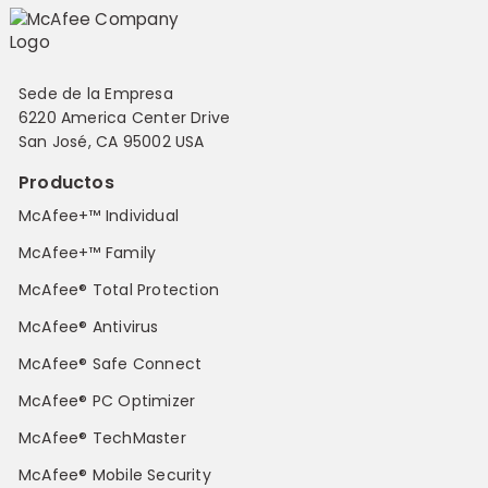
Sede de la Empresa
6220 America Center Drive
San José, CA 95002 USA
Productos
McAfee+™ Individual
McAfee+™ Family
McAfee® Total Protection
McAfee® Antivirus
McAfee® Safe Connect
McAfee® PC Optimizer
McAfee® TechMaster
McAfee® Mobile Security