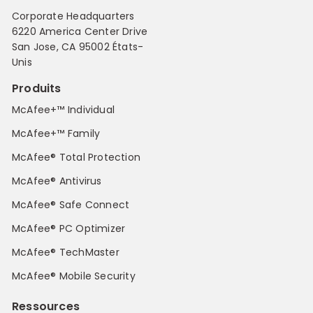
Corporate Headquarters
6220 America Center Drive
San Jose, CA 95002 États-
Unis
Produits
McAfee+™ Individual
McAfee+™ Family
McAfee® Total Protection
McAfee® Antivirus
McAfee® Safe Connect
McAfee® PC Optimizer
McAfee® TechMaster
McAfee® Mobile Security
Ressources