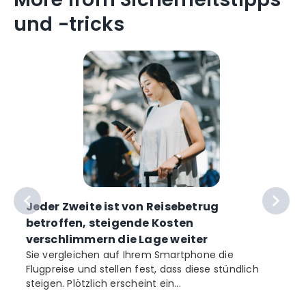
und -tricks
Jeder Zweite ist von Reisebetrug
betroffen, steigende Kosten
verschlimmern die Lage weiter
Sie vergleichen auf Ihrem Smartphone die
Flugpreise und stellen fest, dass diese stündlich
steigen. Plötzlich erscheint ein...