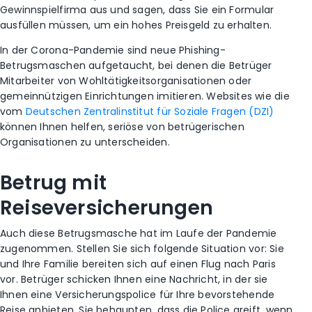
Gewinnspielfirma
aus und sagen, dass Sie ein Formular
ausfüllen müssen, um ein hohes Preisgeld zu erhalten.
In der
Corona-Pandemie
sind neue
Phishing-
Betrugsmaschen
aufgetaucht, bei denen
die Betrüger
Mitarbeiter von Wohltätigkeitsorganisationen oder
gemeinnützigen Einrichtungen imitieren. Websites wie die
vom
Deutschen Zentralinstitut für Soziale Fragen (DZI)
können Ihnen helfen, seriöse von betrügerischen
Organisationen zu unterscheiden.
Betrug mit
Reiseversicherungen
Auch diese Betrugsmasche hat im Laufe der
Pandemie
zugenommen.
Stellen Sie sich folgende Situation vor: Sie
und Ihre Familie bereiten sich auf einen Flug nach Paris
vor.
Betrüger
schicken Ihnen eine Nachricht, in der sie
Ihnen eine Versicherungspolice für Ihre bevorstehende
Reise anbieten. Sie behaupten, dass die Police greift, wenn