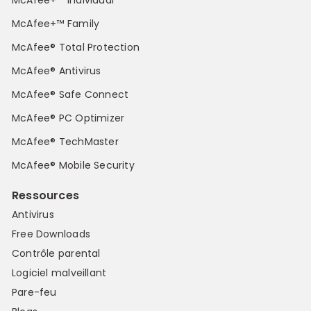
McAfee+™ Family
McAfee® Total Protection
McAfee® Antivirus
McAfee® Safe Connect
McAfee® PC Optimizer
McAfee® TechMaster
McAfee® Mobile Security
Ressources
Antivirus
Free Downloads
Contrôle parental
Logiciel malveillant
Pare-feu