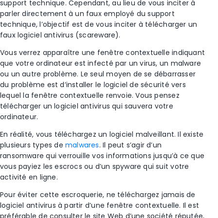
support technique. Cependant, au lieu de vous inciter à
parler directement à un faux employé du support
technique, l’objectif est de vous inciter à télécharger un
faux logiciel
antivirus
(scareware).
Vous verrez apparaître une
fenêtre contextuelle
indiquant
que votre ordinateur est infecté par un virus, un
malware
ou un autre problème. Le seul moyen de se débarrasser
du problème est d’installer le logiciel de sécurité vers
lequel la
fenêtre contextuelle
renvoie. Vous pensez
télécharger un logiciel
antivirus
qui sauvera votre
ordinateur.
En réalité, vous téléchargez un
logiciel malveillant
. Il existe
plusieurs types de
malwares
. Il peut s’agir d’un
ransomware
qui verrouille vos informations jusqu’à ce que
vous payiez les
escrocs
ou d’un spyware qui suit votre
activité en ligne.
Pour éviter cette
escroquerie
, ne téléchargez jamais de
logiciel
antivirus
à partir d’une
fenêtre contextuelle
. Il est
préférable de consulter le site Web d’une société réputée,