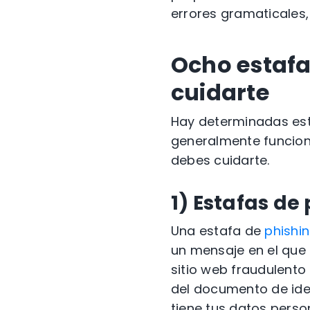
errores gramaticales
Ocho
estafa
cuidarte
Hay determinadas
es
generalmente funcion
debes cuidarte.
1)
Estafas
de 
Una
estafa de
phishi
un mensaje en el que 
sitio web fraudulento
del documento de ide
tiene tus datos person