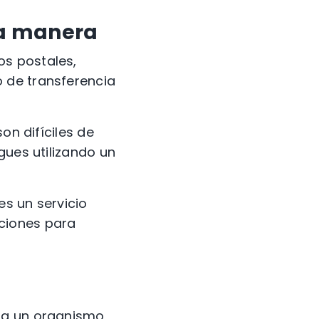
da manera
ros postales
,
o de transferencia
son difíciles de
gues utilizando un
es un servicio
ciones para
 a un organismo