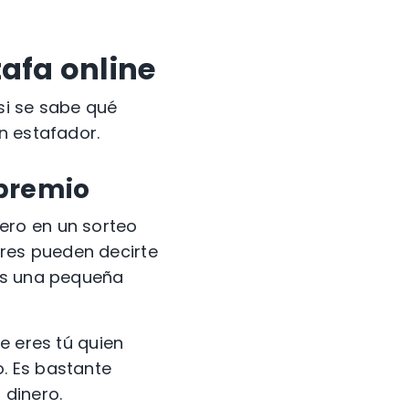
tafa online
 si se sabe qué
un
estafador
.
 premio
nero en un
sorteo
res
pueden decirte
les una pequeña
e eres tú quien
o.
Es bastante
 dinero.