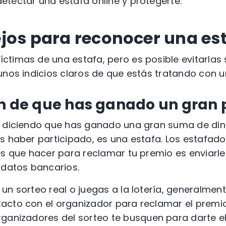
tectar una estafa online y protegerte:
jos para reconocer una
es
íctimas de una estafa
, pero es posible evitarlas
unos indicios claros de que estás tratando con 
n de que has ganado un gran
e diciendo que has ganado una gran suma de di
as haber participado, es una
estafa
.
Los estafado
es que hacer para reclamar tu premio es enviar
 datos bancarios.
n un
sorteo real
o juegas a la lotería, generalment
acto con el organizador para reclamar el premi
rganizadores del sorteo
te busquen para darte el