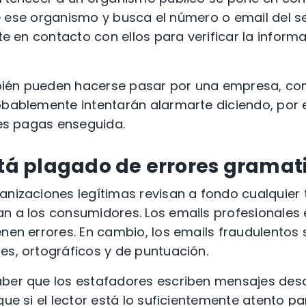
l de ese organismo y busca el número o email del s
nte en contacto con ellos para verificar la infor
én pueden hacerse pasar por una empresa, co
obablemente intentarán alarmarte diciendo, por 
 les pagas enseguida.
stá plagado de errores gramat
anizaciones legítimas revisan a fondo cualquier 
n a los consumidores. Los emails profesionales e
enen errores. En cambio,
los emails
fraudulentos
s
es, ortográficos y de puntuación.
aber que
los estafadores
escriben mensajes des
que si el lector está lo suficientemente atento pa