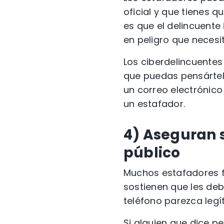
oficial y que tienes 
es que el delincuente
en peligro que necesit
Los ciberdelincuentes
que puedas pensártelo
un correo electrónic
un
estafador
.
4)
Aseguran 
público
Muchos
estafadores
f
sostienen que les deb
teléfono
parezca legít
Si alguien que dice p