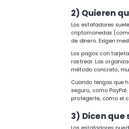
2)
Quieren q
Los estafadores
suele
criptomonedas
(com
de dinero.
Exigen
medi
Los pagos
con tarjet
rastrear. Las organiz
método concreto, m
Cuando tengas que hac
seguro, como
PayPal
protegerte, como el c
3)
Dicen que 
Los estafadores
puede