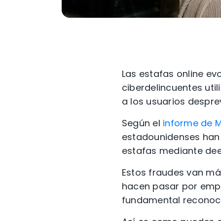
Las estafas online ev
ciberdelincuentes util
a los usuarios despre
Según el
informe de M
estadounidenses han r
estafas mediante de
Estos fraudes van más
hacen pasar por empre
fundamental reconocer