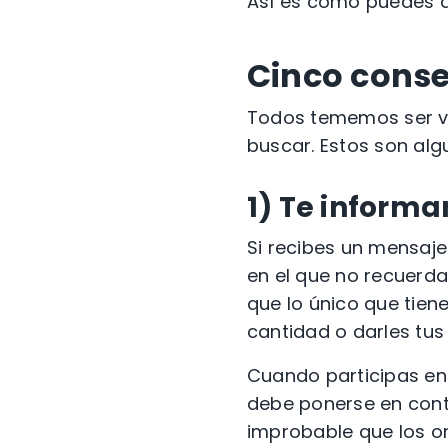
Así es como puedes de
Cinco conse
Todos tememos ser v
buscar. Estos son alg
1)
Te informa
Si recibes un mensaj
en el que no recuerd
que lo único que tien
cantidad o darles tus
Cuando participas e
debe ponerse en cont
improbable que
los o