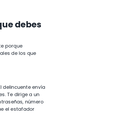
que debes
te porque
ales
de los que
El delincuente envía
s. Te dirige a un
ntraseñas,
número
ue el
estafador