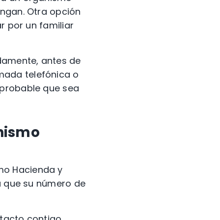
engan. Otra opción
ar por un
familiar
idamente, antes de
mada telefónica
o
 probable que sea
nismo
omo Hacienda
y
a que su
número de
tacto contigo,