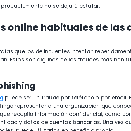
, probablemente no se dejará
estafar
.
s online
habituales
de las 
tafas
que los delincuentes intentan repetidamen
an. Estos son algunos de los
fraudes más habitu
phishing
ng
puede ser un
fraude
por teléfono o por email. 
finge representar a una organización que conoce
 que recopila
información confidencial
, como co
ntidad
y
datos de
cuentas bancarias
. Una vez q
ales, puede utilizarlos en beneficio propio.