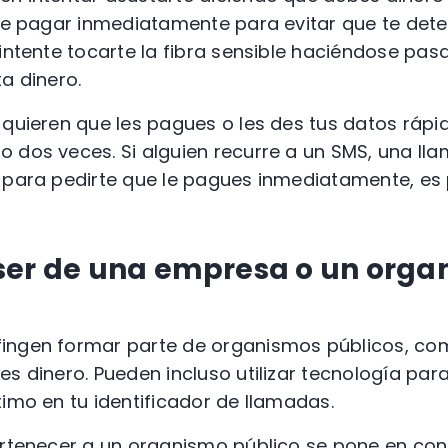
que pagar inmediatamente para evitar que te det
 intente tocarte la fibra sensible haciéndose pas
a dinero.
 quieren que les pagues o les des tus datos ráp
 dos veces. Si alguien recurre a un
SMS
,
una lla
o para pedirte que le pagues inmediatamente, es
ser de
una empresa o
un orga
ingen formar parte de organismos públicos, c
es dinero. Pueden incluso utilizar tecnología par
imo en tu identificador de llamadas.
ertenecer a un organismo público se pone en con