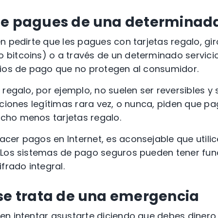
ue pagues de una determina
n pedirte que les pagues con
tarjetas regalo
,
gi
o
bitcoins
) o a través de un determinado servici
os de pago que no protegen al consumidor.
a regalo
, por ejemplo, no suelen ser reversibles y 
aciones legítimas rara vez, o nunca, piden que pa
ucho menos
tarjetas regalo
.
er pagos en Internet, es aconsejable que utilic
. Los sistemas de pago seguros pueden tener fun
ifrado integral.
se trata de una emergencia
n intentar asustarte diciendo que debes dinero