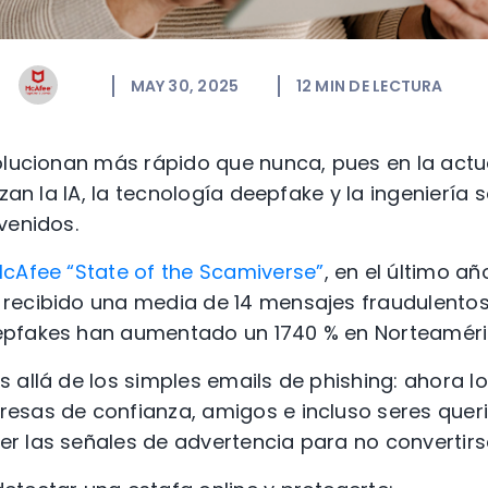
MAY 30, 2025
12
MIN DE LECTURA
olucionan más rápido que nunca, pues en la actu
izan la IA, la tecnología deepfake y la ingeniería
venidos.
cAfee “State of the Scamiverse”
, en el último añ
ecibido una media de 14 mensajes fraudulentos 
epfakes han aumentado un 1740 % en Norteaméri
 allá de los simples emails de phishing: ahora l
sas de confianza, amigos e incluso seres queri
 las señales de advertencia para no convertirse