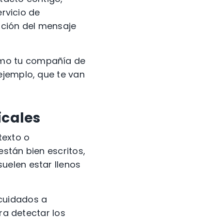
ervicio de
mación del mensaje
mo tu compañía de
ejemplo, que te van
icales
texto o
stán bien escritos,
uelen estar llenos
cuidados a
ra detectar los