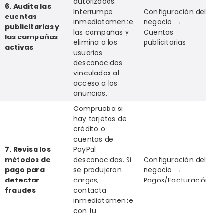
autorizados.
6. Audita las
Interrumpe
Configuración del
cuentas
inmediatamente
negocio →
publicitarias y
las campañas y
Cuentas
las campañas
elimina a los
publicitarias
activas
usuarios
desconocidos
vinculados al
acceso a los
anuncios.
Comprueba si
hay tarjetas de
crédito o
cuentas de
7. Revisa los
PayPal
métodos de
desconocidas. Si
Configuración del
pago para
se produjeron
negocio →
detectar
cargos,
Pagos/Facturación
fraudes
contacta
inmediatamente
con tu