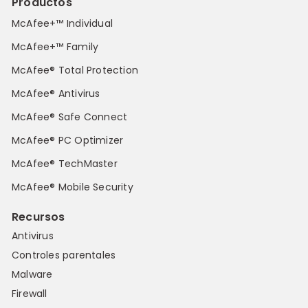
Productos
McAfee+™ Individual
McAfee+™ Family
McAfee® Total Protection
McAfee® Antivirus
McAfee® Safe Connect
McAfee® PC Optimizer
McAfee® TechMaster
McAfee® Mobile Security
Recursos
Antivirus
Controles parentales
Malware
Firewall