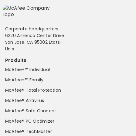
Corporate Headquarters
6220 America Center Drive
San Jose, CA 95002 États-
Unis
Produits
McAfee+™ Individual
McAfee+™ Family
McAfee® Total Protection
McAfee® Antivirus
McAfee® Safe Connect
McAfee® PC Optimizer
McAfee® TechMaster