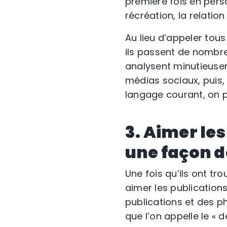
première fois en perso
récréation, la relatio
Au lieu d’appeler tous
ils passent de nombreu
analysent minutieuse
médias sociaux, puis, 
langage courant, on p
3. Aimer le
une façon d
Une fois qu’ils ont t
aimer les publication
publications et des p
que l’on appelle le « d