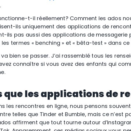
.
nctionne-t-il réellement? Comment les ados nou
ilisent-ils uniquement des applications de rencont
ent-ils pas aussi des applications de messagerie 
nt les termes « benching » et « bêta-test » dans c
 va bien se passer. J’ai rassemblé tous les rens
evez connaître si vous avez des enfants qui co
e.
pas que les applications de 
 les rencontres en ligne, nous pensons souvent 
ntre telles que Tinder et Bumble, mais ce n’est pa
dos affirment que tout tourne autour d’Instagra
TikTok. Apparemment, ces médias sociaux vous pe