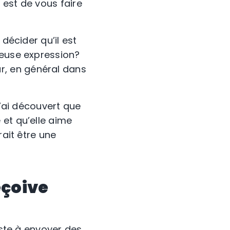
 est de vous faire
décider qu’il est
meuse expression?
r, en général dans
J’ai découvert que
 et qu’elle aime
rait être une
eçoive
iste à envoyer des