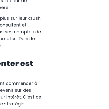
ns la cour de
père!
plus sur leur crush,
onsultent et
ous ses comptes de
 comptes. Dans le
.
nter est
uvent commencer à
evenir sur des
r intérêt. C’est ce
ne stratégie