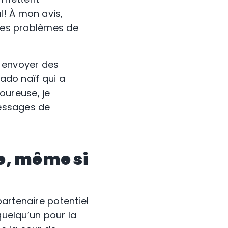
l! À mon avis,
 des problèmes de
s envoyer des
 ado naïf qui a
oureuse, je
messages de
ne, même si
artenaire potentiel
quelqu’un pour la