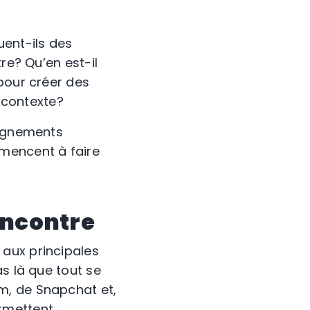
ent-ils des
re? Qu’en est-il
pour créer des
e contexte?
eignements
mmencent à faire
rencontre
aux principales
s là que tout se
m, de Snapchat et,
rmettent