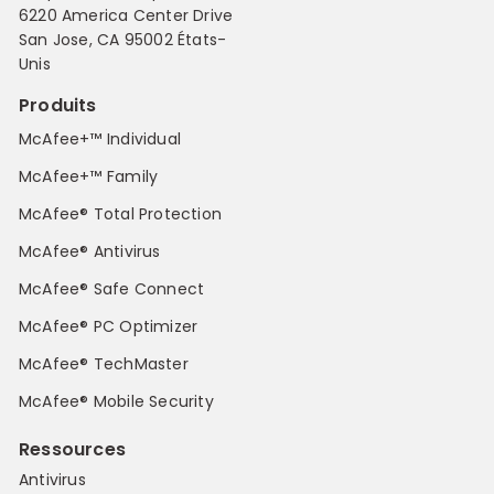
6220 America Center Drive
San Jose, CA 95002 États-
Unis
Produits
McAfee+™ Individual
McAfee+™ Family
McAfee® Total Protection
McAfee® Antivirus
McAfee® Safe Connect
McAfee® PC Optimizer
McAfee® TechMaster
McAfee® Mobile Security
Ressources
Antivirus