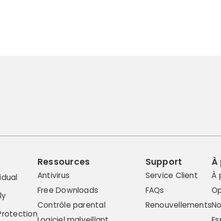
Ressources
Support
À
Antivirus
Service Client
À 
idual
Free Downloads
FAQs
Op
ly
Contrôle parental
Renouvellements
No
Protection
Logiciel malveillant
Es