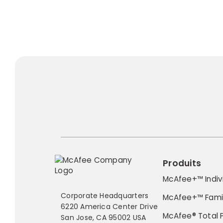
Produits
McAfee+™ Indiv
Corporate Headquarters
McAfee+™ Fami
6220 America Center Drive
McAfee® Total 
San Jose, CA 95002 USA