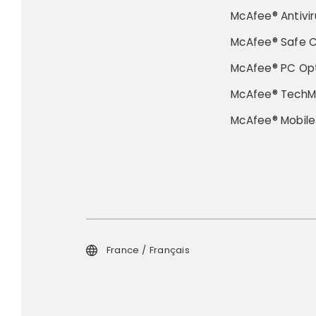
McAfee® Antivir
McAfee® Safe 
McAfee® PC Opt
McAfee® TechM
McAfee® Mobile
France / Français