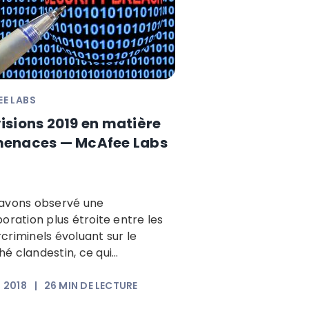
E LABS
isions 2019 en matière
menaces — McAfee Labs
avons observé une
boration plus étroite entre les
criminels évoluant sur le
é clandestin, ce qui...
, 2018
|
26
MIN DE LECTURE