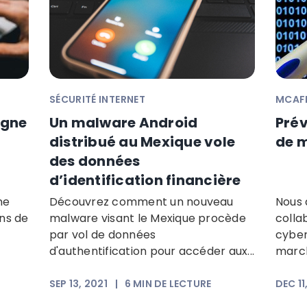
SÉCURITÉ INTERNET
MCAFE
agne
Un malware Android
Prév
distribué au Mexique vole
de 
des données
d’identification financière
ne
Découvrez comment un nouveau
Nous 
ons de
malware visant le Mexique procède
colla
par vol de données
cyber
d'authentification pour accéder aux...
march
SEP 13, 2021
|
6
MIN DE LECTURE
DEC 11