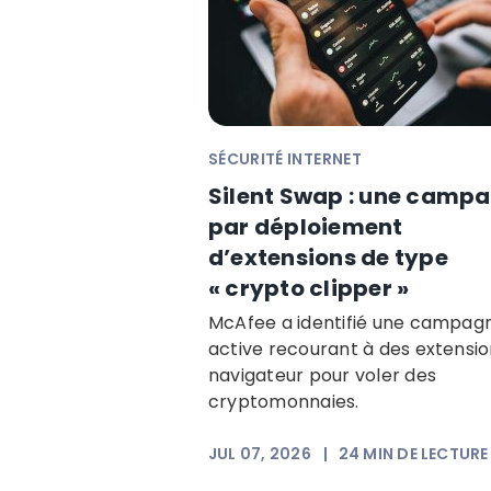
SÉCURITÉ INTERNET
Silent Swap : une camp
par déploiement
d’extensions de type
« crypto clipper »
McAfee a identifié une campag
active recourant à des extensi
navigateur pour voler des
cryptomonnaies.
JUL 07, 2026
|
24
MIN DE LECTURE