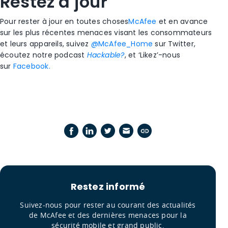
Restez à jour
Pour rester à jour en toutes choses
McAfee
et en avance
sur les plus récentes menaces visant les consommateurs
et leurs appareils, suivez
@McAfee_Home
sur Twitter,
écoutez notre podcast
Hackable?
, et ‘Likez’-nous
sur
Facebook.
Restez informé
Suivez-nous pour rester au courant des actualités
de McAfee et des dernières menaces pour la
sécurité mobile et grand public.