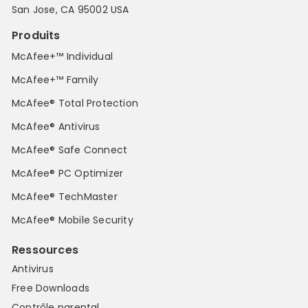
San Jose, CA 95002 USA
Produits
McAfee+™ Individual
McAfee+™ Family
McAfee® Total Protection
McAfee® Antivirus
McAfee® Safe Connect
McAfee® PC Optimizer
McAfee® TechMaster
McAfee® Mobile Security
Ressources
Antivirus
Free Downloads
Contrôle parental