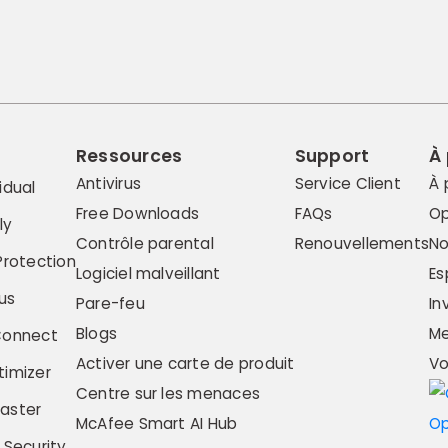
Ressources
Support
À
Antivirus
Service Client
À 
idual
Free Downloads
FAQs
Op
ly
Contrôle parental
Renouvellements
No
Protection
Logiciel malveillant
Es
us
Pare-feu
In
Blogs
Me
Connect
Activer une carte de produit
Vo
imizer
Centre sur les menaces
aster
McAfee Smart AI Hub
 Security