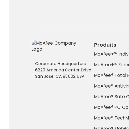
Produits
McAfee+™ Indiv
Corporate Headquarters
McAfee+™ Fami
6220 America Center Drive
McAfee® Total 
San Jose, CA 95002 USA
McAfee® Antivir
McAfee® Safe 
McAfee® PC Opt
McAfee® TechM
McAfee® Mobile