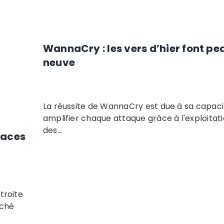
WannaCry : les vers d’hier font pe
neuve
La réussite de WannaCry est due à sa capaci
amplifier chaque attaque grâce à l'exploitat
des...
naces
troite
rché