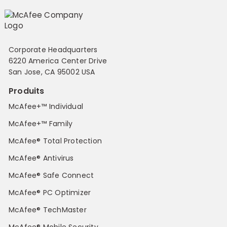
Corporate Headquarters
6220 America Center Drive
San Jose, CA 95002 USA
Produits
McAfee+™ Individual
McAfee+™ Family
McAfee® Total Protection
McAfee® Antivirus
McAfee® Safe Connect
McAfee® PC Optimizer
McAfee® TechMaster