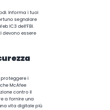
di. Informa i tuoi
ortuno segnalare
Web IC3 dell’FBI.
nti devono essere
icurezza
 proteggere i
anche McAfee
zione contro il
re a fornire una
na vita digitale più