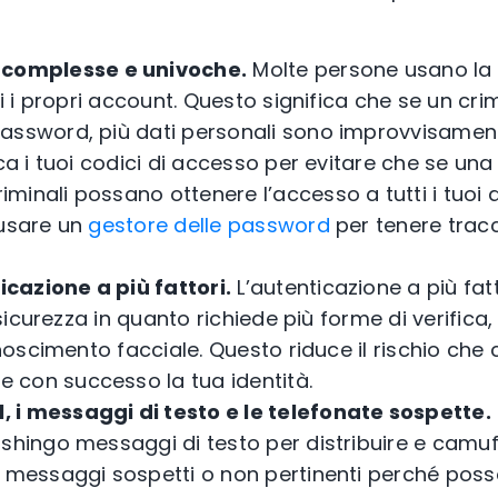
complesse e univoche.
Molte persone usano la
tti i propri account. Questo significa che se un cr
assword, più dati personali sono improvvisament
ica i tuoi codici di accesso per evitare che se u
minali possano ottenere l’accesso a tutti i tuoi 
 usare un
gestore delle password
per tenere tracc
icazione a più fattori.
L’autenticazione a più fat
di sicurezza in quanto richiede più forme di verific
onoscimento facciale. Questo riduce il rischio che 
con successo la tua identità.
l, i messaggi di testo e le telefonate sospette.
shingo messaggi di testo per distribuire e camuff
e messaggi sospetti o non pertinenti perché pos