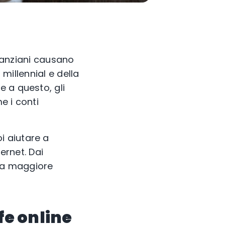
i anziani causano
millennial e della
 a questo, gli
e i conti
i aiutare a
ernet. Dai
una maggiore
fe online