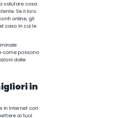
i a valutare cosa
ente. Se il loro
nti online, gli
l caso in cui le
iminale
care come possono
azioni dalle
igliori in
re in Internet con
ettere ai tuoi