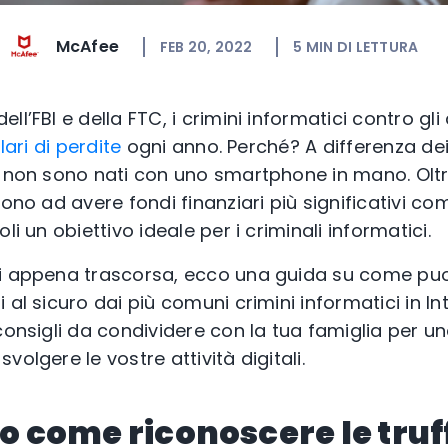
McAfee
FEB 20, 2022
5
MIN DI LETTURA
ll’FBI e della FTC, i crimini informatici contro gl
lari di perdite
ogni anno. Perché? A differenza dei 
i non sono nati con uno smartphone in mano. Oltre
dono ad avere fondi finanziari più significativi com
li un obiettivo ideale per i criminali informatici.
ni appena trascorsa, ecco una guida su come puo
 al sicuro dai più comuni crimini informatici in Int
 consigli da condividere con la tua famiglia per 
olgere le vostre attività digitali.
ro come riconoscere le truf