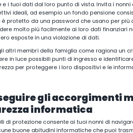
 i tuoi dati dal loro punto di vista. Invita i nonn
ttivi ideali, ad esempio un fondo pensione consist
 è protetto da una password che usano per più co
e molto più facilmente ai loro dati finanziari ne
sero esposte in una violazione di dati.
gli altri membri della famiglia come ragiona un cr
re in luce possibili punti di ingresso e identifi
rezza per proteggere i loro dispositivi e le inform
a seguire gli accorgimenti m
urezza informatica
velli di protezione consente ai tuoi nonni di naviga
lcune buone abitudini informatiche che puoi trasm