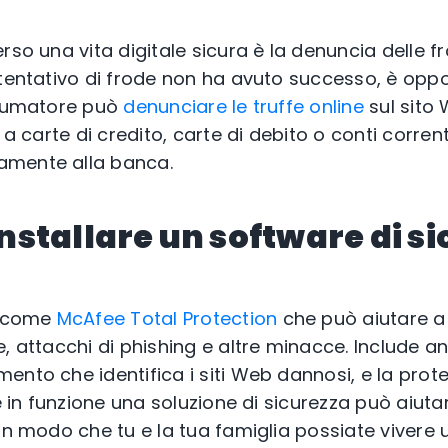
rso una vita digitale sicura è la denuncia delle fro
 tentativo di frode non ha avuto successo, è opp
nsumatore può
denunciare le truffe online
sul sito 
e a carte di credito, carte di debito o conti corre
amente alla banca.
 installare un software di s
e come
McAfee Total Protection
che può aiutare a
e, attacchi di phishing e altre minacce. Include 
nto che identifica i siti Web dannosi, e la prote
re in funzione una soluzione di sicurezza può aiuta
in modo che tu e la tua famiglia possiate vivere u