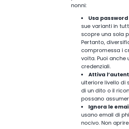
nonni:
Usa password 
sue varianti in tu
scopre una sola p
Pertanto, diversif
compromessa i cri
volta. Puoi anche
credenziali.
Attiva l’autent
ulteriore livello 
di un dito o il ric
possano assumere 
Ignora le emai
usano email di phi
nocivo. Non aprir