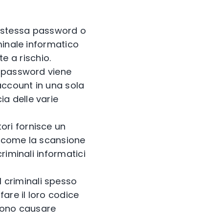
 stessa password o
iminale informatico
e a rischio.
na password viene
account in una sola
ia delle varie
tori fornisce un
a, come la scansione
criminali informatici
I criminali spesso
are il loro codice
sono causare