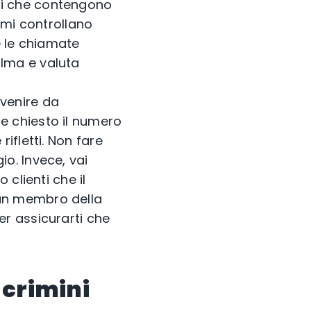
gi che contengono
timi controllano
e le chiamate
alma e valuta
venire da
e chiesto il numero
ifletti. Non fare
io. Invece, vai
 clienti che il
 un membro della
er assicurarti che
 crimini