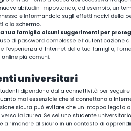
re nuove abitudini impostando, ad esempio, un 
nesso e informandolo sugli effetti nocivi della
i allo schermo.
la tua famiglia alcuni suggerimenti per protegg
’uso di password complesse e l’autenticazione a p
 l’esperienza di Internet della tua famiglia, for
 online più comuni.
enti universitari
 studenti dipendono dalla connettività per seguire 
 quanto mai essenziale che si connettano a Intern
ione sicura può evitare che un intoppo legato al
o verso la laurea. Se sei uno studente universitari
re a rimanere al sicuro in un contesto di apprend