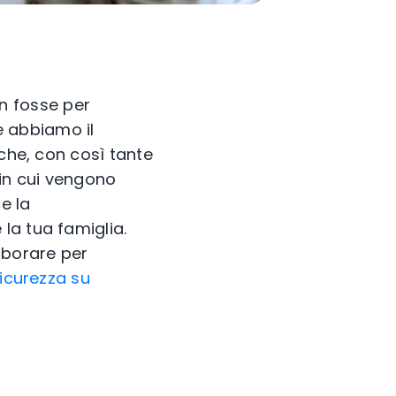
n fosse per
he abbiamo il
 che, con così tante
in cui vengono
e la
la tua famiglia.
aborare per
sicurezza su