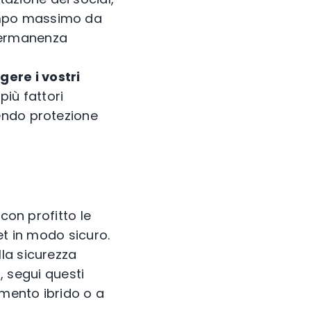
tempo massimo da
 permanenza
ere i vostri
iù fattori
nendo protezione
con profitto le
et in modo sicuro.
la sicurezza
o, segui questi
imento ibrido o a