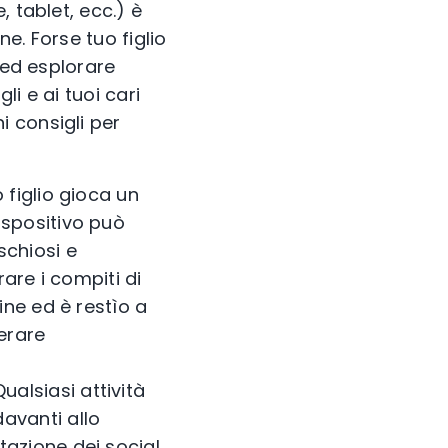
 tablet, ecc.) è
e. Forse tuo figlio
 ed esplorare
li e ai tuoi cari
 consigli per
o figlio gioca un
ispositivo può
schiosi e
rare i compiti di
ine ed è restìo a
erare
Qualsiasi attività
avanti allo
azione dei social,