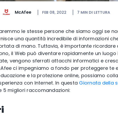
McAfee
FEB 08, 2022
7
MIN DI LETTURA
remmo le stesse persone che siamo oggi se no
fornisce una quantità incredibile di informazioni c
portata di mano. Tuttavia, è importante ricordare
ono, il Web può diventare rapidamente un luogo 
late, vengono sferrati attacchi informatici e cresc
cAfee ci impegniamo a fondo per proteggere te e 
’educazione e la protezione online, possiamo coll
sperienza con Internet. In questa
Giornata della 
e 5 migliori raccomandazioni:
i