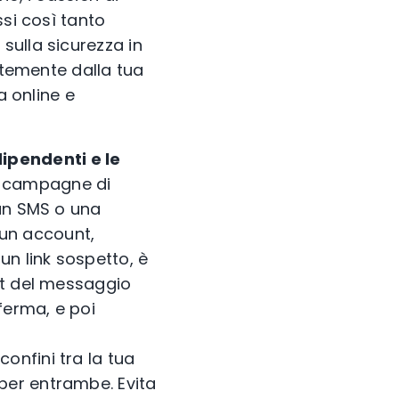
ssi così tanto
sulla sicurezza in
ntemente dalla tua
a online e
dipendenti e le
n campagne di
 un SMS o una
 un account,
un link sospetto, è
hot del messaggio
ferma, e poi
 confini tra la tua
 per entrambe. Evita