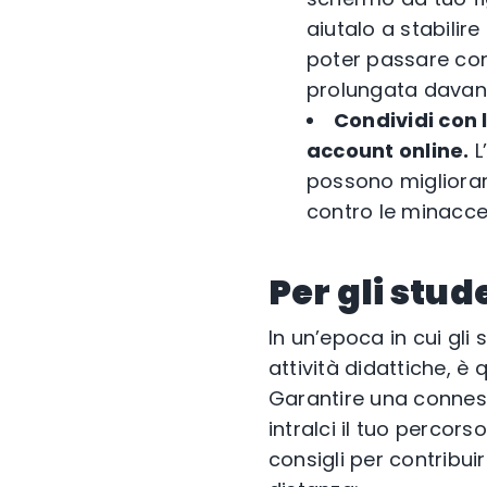
aiutalo a stabili
poter passare con
prolungata davant
Condividi con 
account online.
L
possono migliorare
contro le minacce
Per gli stud
In un’epoca in cui gli
attività didattiche, è
Garantire una conness
intralci il tuo percors
consigli per contribui