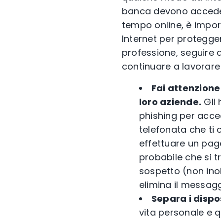
banca devono accedere 
tempo online, è impor
Internet per protegger
professione, seguire q
continuare a lavorare
Fai attenzione
loro aziende.
Gli 
phishing per acced
telefonata che ti
effettuare un paga
probabile che si t
sospetto (non inol
elimina il messagg
Separa i dispos
vita personale e q