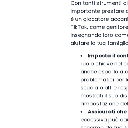
Con tanti strumenti di
importante prestare at
è un giocatore accanit
TikTok, come genitore, 
insegnando loro come 
aiutare la tua famigli
Imposta il cont
ruolo chiave nel 
anche esporlo a c
problematici per l
scuola o altre res
mostrati il suo di
l’impostazione del
Assicurati che
eccessiva può cau
schermo da tuo fi