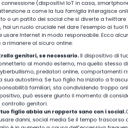
 connessione (dispositivi IoT in casa, smartphone,
tenzione a come la tua famiglia interagisce onlin
o o un patito dei social che si diverte a twittare
hai un ruolo cruciale nel dare l’esempio ai tuoi fig
usare Internet in modo responsabile. Ecco alcuni
a a rimanere al sicuro online:
rollo genitori, se necessario.
Il dispositivo di tu
connetterlo al mondo esterno, ma quello stesso d
yberbullismo, predatori online, comportamenti ri
a sua autostima. Se tuo figlio ha iniziato a trascu
ponsabilità familiari, sta condividendo troppo onl
spositivo, può essere giunto il momento di consid
 controllo genitori.
 tuo figlio abbia un
rapporto sano con i social.
sare danni, social media Se il tempo trascorso d
glio è in aumento a causa dell’eccessiva frequent