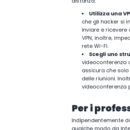
distanza:
Utilizza una VP
che gli hacker si 
inviare e ricevere 
VPN, inoltre, impe
rete Wi-Fi.
Scegli uno str
videoconferenza c
assicura che solo 
delle riunioni. Ino
videoconferenza pe
Per i profes
Indipendentemente dal 
qualche modo da Intern