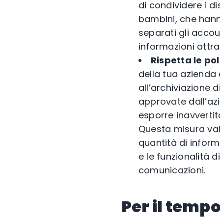
di condividere i d
bambini, che hanno
separati gli accou
informazioni attra
Rispetta le pol
della tua azienda e
all’archiviazione 
approvate dall’az
esporre inavvertit
Questa misura vale
quantità di inform
e le funzionalità 
comunicazioni.
Per il tempo