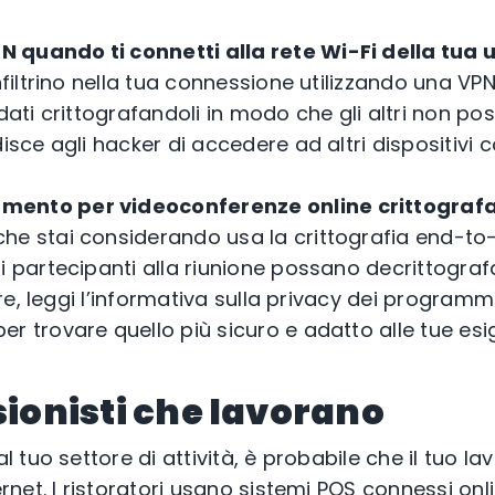
N quando ti connetti alla rete Wi-Fi della tua 
infiltrino nella tua connessione utilizzando una VP
dati crittografandoli in modo che gli altri non pos
disce agli hacker di accedere ad altri dispositivi 
umento per videoconferenze online crittografa
he stai considerando usa la crittografia end-t
i partecipanti alla riunione possano decrittograf
ltre, leggi l’informativa sulla privacy dei programmi
r trovare quello più sicuro e adatto alle tue esi
sionisti che lavorano
tuo settore di attività, è probabile che il tuo la
et. I ristoratori usano sistemi POS connessi online