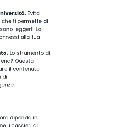
università.
Evita
N che ti permette di
sano leggerli. La
connessi alla tua
to.
Lo strumento di
o-end? Questa
are il contenuto
 di
genze.
voro dipenda in
, i cassieri di