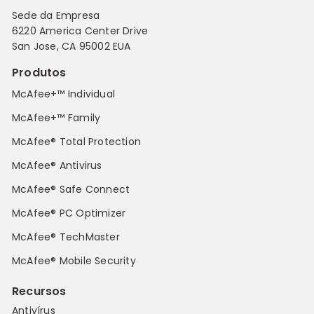
Sede da Empresa
6220 America Center Drive
San Jose, CA 95002 EUA
Produtos
McAfee+™ Individual
McAfee+™ Family
McAfee® Total Protection
McAfee® Antivirus
McAfee® Safe Connect
McAfee® PC Optimizer
McAfee® TechMaster
McAfee® Mobile Security
Recursos
Antivírus