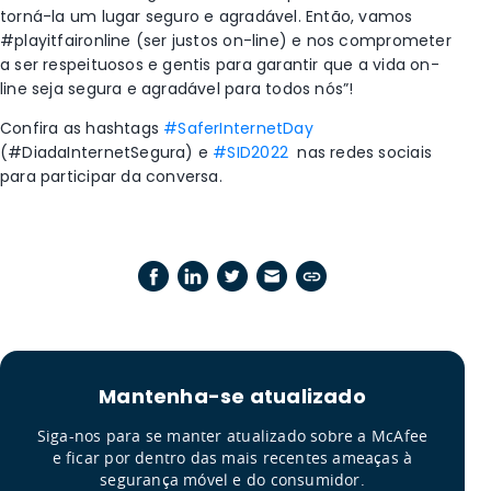
torná-la um lugar seguro e agradável. Então, vamos
#playitfaironline (ser justos on-line) e nos comprometer
a ser respeituosos e gentis para garantir que a vida on-
line seja segura e agradável para todos nós”!
Confira as hashtags
#SaferInternetDay
(#DiadaInternetSegura) e
#SID2022
nas redes sociais
para participar da conversa.
Mantenha-se atualizado
Siga-nos para se manter atualizado sobre a McAfee
e ficar por dentro das mais recentes ameaças à
segurança móvel e do consumidor.