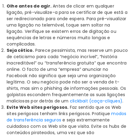
Olhe antes de agir.
Antes de clicar em qualquer
ligação, pré-visualize-a para se certificar de que está a
ser redirecionado para onde espera. Para pré-visualizar
uma ligação no telemóvel, toque sem soltar na
ligação. Verifique se existem erros de digitação ou
sequências de letras e números muito longas e
complicadas.
Seja cético.
Parece pessimista, mas reserve um pouco
de ceticismo para cada “negócio incrível”, “história
inacreditável” ou “transferência gratuita” que encontra
online. O facto de uma “empresa” anunciar no
Facebook não significa que seja uma organização
legítima. O seu negócio pode não ser a venda de t-
shirts, mas sim o phishing de informações pessoais. Os
golpistas escondem frequentemente as suas ligações
maliciosas por detrás de um
clickbait (caça-cliques)
.
Evite Web sites perigosos.
Faz sentido que os Web
sites perigosos tenham links perigosos. Pratique
modos
de transferência seguros
e seja extremamente
cuidadoso com os Web site que visita. Evite os hubs de
conteúdos pirateados, uma vez que são