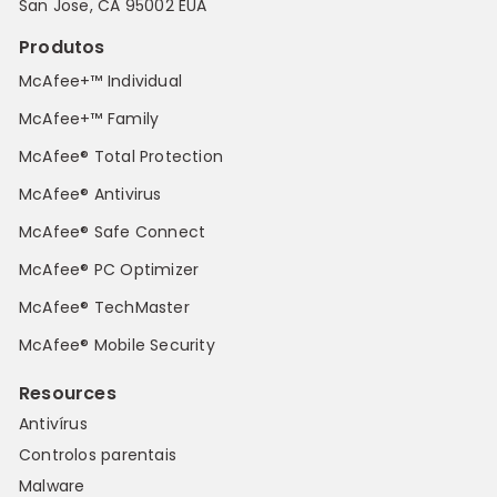
San Jose, CA 95002 EUA
Produtos
McAfee+™ Individual
McAfee+™ Family
McAfee® Total Protection
McAfee® Antivirus
McAfee® Safe Connect
McAfee® PC Optimizer
McAfee® TechMaster
McAfee® Mobile Security
Resources
Antivírus
Controlos parentais
Malware