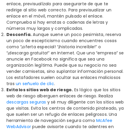
enlace, previsualízalo para asegurarte de que te
redirige al sitio web correcto. Para previsualizar un
enlace en el móvil, mantén pulsado el enlace.
Comprueba si hay erratas o cadenas de letras y
números muy largas y complicadas.
Desconfía.
Aunque suene un poco pesimista, reserva
un poco de escepticismo cuando encuentres cosas
como “¡oferta especial! “¡historia increíble!” o
“¡descarga gratuita!” en Internet. Que una “empresa” se
anuncie en Facebook no significa que sea una
organización legítima. Puede que su negocio no sea
vender camisetas, sino suplantar información personal.
Los estafadores suelen ocultar sus enlaces maliciosos
tras
un señuelo de clic
.
Evita los sitios web de riesgo.
Es lógico que los sitios
web de riesgo alberguen enlaces de riesgo. Realiza
descargas seguras
y sé muy diligente con los sitios web
que visitas. Evita los centros de contenido pirateado, ya
que suelen ser un refugio de enlaces peligrosos. Una
herramienta de navegación segura como
McAfee
WebAdvisor
puede avisarte cuando te adentres en