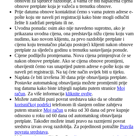
obnoviti za sljedeće razdoblje, a vama će biti naplaćena cijena
obnove pretplate koja je važeća u trenutku obnove.​
Prije datuma obnove kontaktirat ćemo s vama putem adrese e-
pošte koju ste naveli pri registraciji kako biste mogli odlučiti
želite li zadržati pretplatu ili ne.
Uvodna ponuda: osim ako nije navedeno suprotno, ako je
prikazana uvodna cijena, ona predstavlja nižu cijenu koju vam
nudimo, kao novom klijentu, za prvo razdoblje pretplate i
cijenu koju trenutačno plaćaju postojeći klijenti nakon obnove
pretplate za sljedeću godinu u trenutku sastavljanja ponude.
Cijene podliježu promjenama. Nova cijena primjenjivat će se
nakon obnove pretplate. Ako se cijena obnove promijeni,
obavijestit ćemo vas unaprijed putem adrese e-pošte koju ste
naveli pri registraciji. Na taj ćete način uvijek biti u tijeku.
Naplata će biti izvršena 30 dana prije obnavljanja pretplate.
Postavke automatskog obnavljanja možete promijeniti prije
tog datuma kako biste izbjegli naplatu putem stranice
Moj
račun
. Za više informacija
kliknite ovdje
.
Možete zatražiti puni povrat sredstava tako da se obratite
korisničkoj podršci
telefonom ili slanjem online zahtjeva
putem stranice
Moj račun
u roku od 30 dana od prve kupnje
odnosno u roku od 60 dana od automatskog obnavljanja
pretplate. Također možete imati pravo na razmjerni povrat
sredstva izvan ovog razdoblja. Za pojedinosti potražite
Pravila
povrata sredstava
.