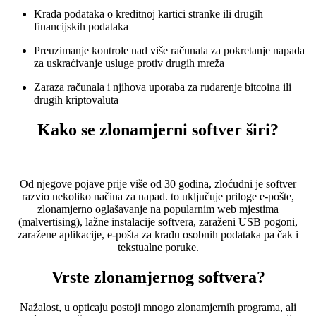
Krađa podataka o kreditnoj kartici stranke ili drugih
financijskih podataka
Preuzimanje kontrole nad više računala za pokretanje napada
za uskraćivanje usluge protiv drugih mreža
Zaraza računala i njihova uporaba za rudarenje bitcoina ili
drugih kriptovaluta
Kako se zlonamjerni softver širi?
Od njegove pojave prije više od 30 godina, zloćudni je softver
razvio nekoliko načina za napad. to uključuje priloge e-pošte,
zlonamjerno oglašavanje na popularnim web mjestima
(malvertising), lažne instalacije softvera, zaraženi USB pogoni,
zaražene aplikacije, e-pošta za krađu osobnih podataka pa čak i
tekstualne poruke.
Vrste zlonamjernog softvera?
Nažalost, u opticaju postoji mnogo zlonamjernih programa, ali