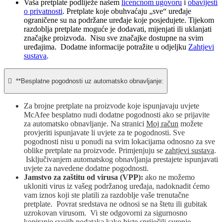
Vaša pretplate podliježe našem
licencnom ugovoru
i
obavijesti
o privatnosti
. Pretplate koje obuhvaćaju „sve“ uređaje
ograničene su na podržane uređaje koje posjedujete. Tijekom
razdoblja pretplate moguće je dodavati, mijenjati ili uklanjati
značajke proizvoda. Nisu sve značajke dostupne na svim
uređajima. Dodatne informacije potražite u odjeljku
Zahtjevi
sustava
.

**Besplatne pogodnosti uz automatsko obnavljanje:
Za brojne pretplate na proizvode koje ispunjavaju uvjete
McAfee besplatno nudi dodatne pogodnosti ako se prijavite
za automatsko obnavljanje. Na stranici
Moj račun
možete
provjeriti ispunjavate li uvjete za te pogodnosti. Sve
pogodnosti nisu u ponudi na svim lokacijama odnosno za sve
oblike pretplate na proizvode. Primjenjuju se
zahtjevi sustava
.
Isključivanjem automatskog obnavljanja prestajete ispunjavati
uvjete za navedene dodatne pogodnosti.
Jamstvo za zaštitu od virusa (VPP):
ako ne možemo
ukloniti virus iz vašeg podržanog uređaja, nadoknadit ćemo
vam iznos koji ste platili za razdoblje vaše trenutačne
pretplate. Povrat sredstava ne odnosi se na štetu ili gubitak
uzrokovan virusom. Vi ste odgovorni za sigurnosno
kopiranje svojih podataka kako biste spriječili curenje