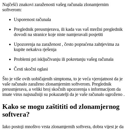
Najčešći znakovi zaraženosti vašeg računala zlonamjernim
softverom:
Usporenost računala
Preglednik preusmjerava, ili kada vas vaš mrežni preglednik
dovodi na stranice koje niste namjeravali posjetiti
Upozorenja na zaraženost , često popraćena zahtjevima za
kupite nekakva rješenja
Problemi pri isključivanju ili pokretanju vašeg računala
Česti skočni oglasi
Što je više ovih uobičajenih simptoma, to je veća vjerojatnost da je
vaše računalo zaraženo zlonamjernim softverom. Preglednik
preusmjerava, a veliki broj skočnih upozorenja s informacijom da
imate virus najsnažniji su pokazatelji da je vaše računalo ugroženo .
Kako se mogu zaštititi od zlonamjernog
softvera?
Iako postoji mnoštvo vrsta zlonamjernih softvera, dobra vijest je da