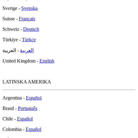
Sverige -
Svenska
Suisse -
Français
Schweiz -
Deutsch
Türkiye -
Türkçe
العربية
- العربية
United Kingdom -
English
LATINSKA AMERIKA
Argentina -
Español
Brasil -
Português
Chile -
Español
Colombia -
Español