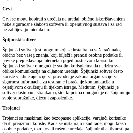
Crvi
Crvi se mogu kopirati s uređaja na uređaj, obično iskorištavanjem
neke sigurnosne slabosti softvera ili operativnog sustava i za rad
ne zahtijevaju interakciju.
Špijunski softver
Špijunski softver jest program koji se instalira na vaše računalo,
obično bez vašeg znanja, koji bilježi i prenosi osobne podatke ili
navike pregledavanja interneta i pojedinosti svom korisniku.
Špijunski softver omogućuje svojim korisnicima da nadziru sve
oblike komunikacija na ciljanom uređaju. Špijunski softver često
koriste vladine agencije za provođenje zakona organizacije za
sigurnost informacija za testiranje i praćenje komunikacija u
osjetljivom okruženju ili tijekom istrage. Međutim, špijunski je
softver dostupan i strankama, što kupcima omogućuje da špijuniraju
svoje supružnike, djecu i zaposlenike.
Trojanci
Trojanci su maskirani kao bezopasne aplikacije, varajući korisnike
da ih preuzmu i koriste. Kada se instaliraju i kad rade, mogu krasti
osobne podatke, uzrokovati rušenje uređaja, špijunirati aktivnosti pa