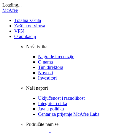
Loading...
McAfee
Totalna zaštita
Zaštita od virusa
VPN
O aplikaciji
Naša tvrtka
Nagrade i recenzije
O nama
Tim direktora
Novosti
Investitori
Naši napori
Uključenost i raznolikost
Integritet i etika
Javna politika
Centar za prijetnje McAfee Labs
Pridružite nam se