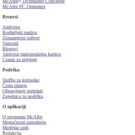
McAfee
Techmaster Concierge
McAfee PC Optimizer
Resursi
Antivirus
Roditeljski nadzor
Zlonamjerni softver
Vatrozid
Blogovi
Aktiviraj maloprodajnu karticu
Centar za prijetnje
Podrška
Služba za korisnike
Česta pitanja
Obnavljanje pretplate
Zajednica za podršku
O aplikaciji
O programu McAfee
Mogućnosti zaposlenja
Medijski upiti
Redakcija