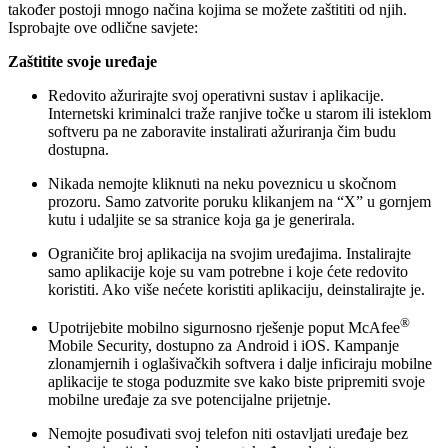
također postoji mnogo načina kojima se možete zaštititi od njih.
Isprobajte ove odlične savjete:
Zaštitite svoje uređaje
Redovito ažurirajte svoj operativni sustav i aplikacije.
Internetski kriminalci traže ranjive točke u starom ili isteklom
softveru pa ne zaboravite instalirati ažuriranja čim budu
dostupna.
Nikada nemojte kliknuti na neku poveznicu u skočnom
prozoru. Samo zatvorite poruku klikanjem na “X” u gornjem
kutu i udaljite se sa stranice koja ga je generirala.
Ograničite broj aplikacija na svojim uređajima. Instalirajte
samo aplikacije koje su vam potrebne i koje ćete redovito
koristiti. Ako više nećete koristiti aplikaciju, deinstalirajte je.
®
Upotrijebite mobilno sigurnosno rješenje poput McAfee
Mobile Security, dostupno za Android i iOS. Kampanje
zlonamjernih i oglašivačkih softvera i dalje inficiraju mobilne
aplikacije te stoga poduzmite sve kako biste pripremiti svoje
mobilne uređaje za sve potencijalne prijetnje.
Nemojte posuđivati svoj telefon niti ostavljati uređaje bez