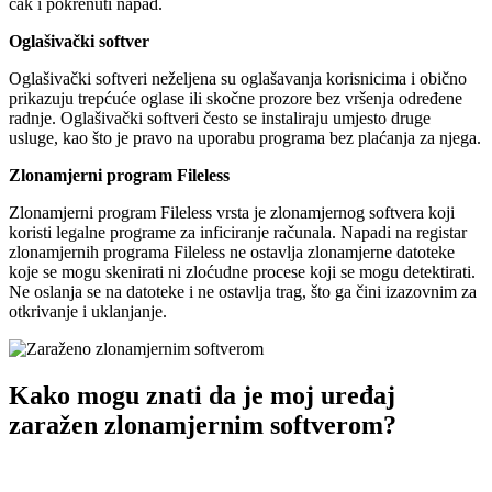
čak i pokrenuti napad.
Oglašivački softver
Oglašivački softveri neželjena su oglašavanja korisnicima i obično
prikazuju trepćuće oglase ili skočne prozore bez vršenja određene
radnje. Oglašivački softveri često se instaliraju umjesto druge
usluge, kao što je pravo na uporabu programa bez plaćanja za njega.
Zlonamjerni program Fileless
Zlonamjerni program Fileless vrsta je zlonamjernog softvera koji
koristi legalne programe za inficiranje računala. Napadi na registar
zlonamjernih programa Fileless ne ostavlja zlonamjerne datoteke
koje se mogu skenirati ni zloćudne procese koji se mogu detektirati.
Ne oslanja se na datoteke i ne ostavlja trag, što ga čini izazovnim za
otkrivanje i uklanjanje.
Kako mogu znati da je moj uređaj
zaražen zlonamjernim softverom?