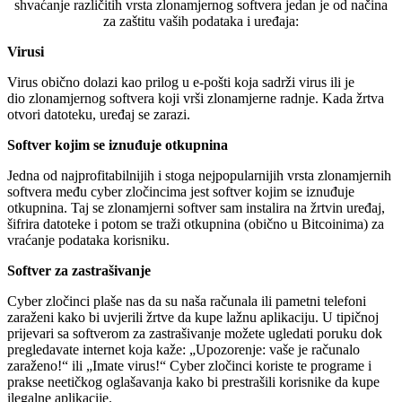
shvaćanje različitih vrsta zlonamjernog softvera jedan je od načina
za zaštitu vaših podataka i uređaja:
Virusi
Virus obično dolazi kao prilog u e-pošti koja sadrži virus ili je
dio zlonamjernog softvera koji vrši zlonamjerne radnje. Kada žrtva
otvori datoteku, uređaj se zarazi.
Softver kojim se iznuđuje otkupnina
Jedna od najprofitabilnijih i stoga nejpopularnijih vrsta zlonamjernih
softvera među cyber zločincima jest softver kojim se iznuđuje
otkupnina. Taj se zlonamjerni softver sam instalira na žrtvin uređaj,
šifrira datoteke i potom se traži otkupnina (obično u Bitcoinima) za
vraćanje podataka korisniku.
Softver za zastrašivanje
Cyber zločinci plaše nas da su naša računala ili pametni telefoni
zaraženi kako bi uvjerili žrtve da kupe lažnu aplikaciju. U tipičnoj
prijevari sa softverom za zastrašivanje možete ugledati poruku dok
pregledavate internet koja kaže: „Upozorenje: vaše je računalo
zaraženo!“ ili „Imate virus!“ Cyber zločinci koriste te programe i
prakse neetičkog oglašavanja kako bi prestrašili korisnike da kupe
ilegalne aplikacije.