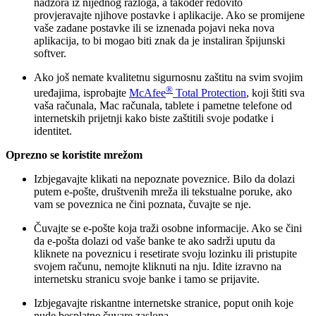
nadzora iz nijednog razloga, a također redovito
provjeravajte njihove postavke i aplikacije. Ako se promijene
vaše zadane postavke ili se iznenada pojavi neka nova
aplikacija, to bi mogao biti znak da je instaliran špijunski
softver.
Ako još nemate kvalitetnu sigurnosnu zaštitu na svim svojim
®
uređajima, isprobajte
McAfee
Total Protection
, koji štiti sva
vaša računala, Mac računala, tablete i pametne telefone od
internetskih prijetnji kako biste zaštitili svoje podatke i
identitet.
Oprezno se koristite mrežom
Izbjegavajte klikati na nepoznate poveznice. Bilo da dolazi
putem e-pošte, društvenih mreža ili tekstualne poruke, ako
vam se poveznica ne čini poznata, čuvajte se nje.
Čuvajte se e-pošte koja traži osobne informacije. Ako se čini
da e-pošta dolazi od vaše banke te ako sadrži uputu da
kliknete na poveznicu i resetirate svoju lozinku ili pristupite
svojem računu, nemojte kliknuti na nju. Idite izravno na
internetsku stranicu svoje banke i tamo se prijavite.
Izbjegavajte riskantne internetske stranice, poput onih koje
nude besplatne čuvare zaslona.