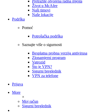
Pretražite otvorena radna mjesta
Život u McAfee
Naši timovi
Naše lokacije
Podrška
Pomoć
Potrošačka podrška
Saznajte više o sigurnosti
Besplatna probna verzija antivirusa
Zlonamjerni program
Vatrozid
Što je VPN?
Sigurni breglednik
VPN za telefone
Prijava
More
×
Moj račun
Sigurni breglednik