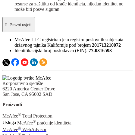
resurse za zaštititu od krađe identiteta, nijedan identitet ne
može biti posve siguran.

Pravni uvjeti:​
McAfee LLC registriran je u registru poslovnih subjekata
državnog tajnika Kalifornije pod brojem
201713210072
Identifikacijski broj poslodavca (EIN):
77-0316593
Korporativno sjedište
6220 America Center Drive
San Jose, CA 95002 SAD
Proizvodi
®
McAfee
Total Protection
®
Usluga
McAfee
praćenje identiteta
®
McAfee
WebAdvisor
®