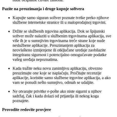
Pazite na preuzimanja i druge kupnje softvera
Kupujte samo siguran softver poznate tvrtke preko njihove
službene internetske stranice ili u maloprodajnoj trgovini.
Držite se službenih trgovina aplikacija. Dok se špijunski
softver može nalaziti u službenim trgovinama aplikacija, sve
više ih je u sumnjivim trgovinama treće strane koje nude
neslužbene aplikacije. Preuzimanjem aplikacija za
neovlašteno izmijenjene ili otključane uređaje zaobilazite
integriranu sigurnost i potencijalno omogućavate podatke
vašeg uređaja nepoznatima.
Kada tražite neku novu zanimljivu aplikaciju, obvezno
preuzimajte one koje se naplaćuju. Pročitajte recenzije
aplikacije, koristite samo službene trgovine aplikacija, a ako
vam se ponudi nešto sumnjivo, odmah se udaljite.
Ne otvarajte privitke e-pošte ako niste sigurni u njihov
sadržaj, čak i kada dolazi od prijatelja ili nekog koga
poznajete.
Provodite redovite provjere