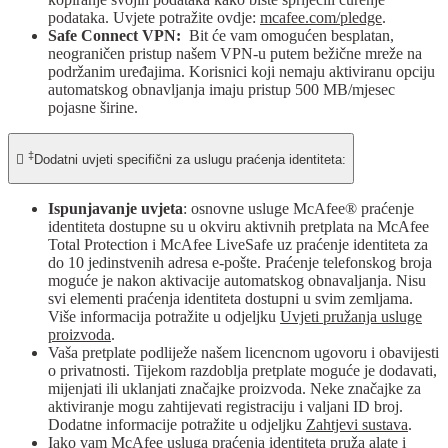
podataka. Uvjete potražite ovdje:
mcafee.com/pledge
.
Safe Connect VPN:
Bit će vam omogućen besplatan,
neograničen pristup našem VPN-u putem bežične mreže na
podržanim uređajima. Korisnici koji nemaju aktiviranu opciju
automatskog obnavljanja imaju pristup 500 MB/mjesec
pojasne širine.
‡

Dodatni uvjeti specifični za uslugu praćenja identiteta:
Ispunjavanje uvjeta
: osnovne usluge McAfee® praćenje
identiteta dostupne su u okviru aktivnih pretplata na McAfee
Total Protection i McAfee LiveSafe uz praćenje identiteta za
do 10 jedinstvenih adresa e-pošte. Praćenje telefonskog broja
moguće je nakon aktivacije automatskog obnavaljanja. Nisu
svi elementi praćenja identiteta dostupni u svim zemljama.
Više informacija potražite u odjeljku
Uvjeti pružanja usluge
proizvoda
.
Vaša pretplate podliježe našem licencnom ugovoru i obavijesti
o privatnosti. Tijekom razdoblja pretplate moguće je dodavati,
mijenjati ili uklanjati značajke proizvoda. Neke značajke za
aktiviranje mogu zahtijevati registraciju i valjani ID broj.
Dodatne informacije potražite u odjeljku
Zahtjevi sustava
.
Iako vam McAfee usluga praćenja identiteta pruža alate i