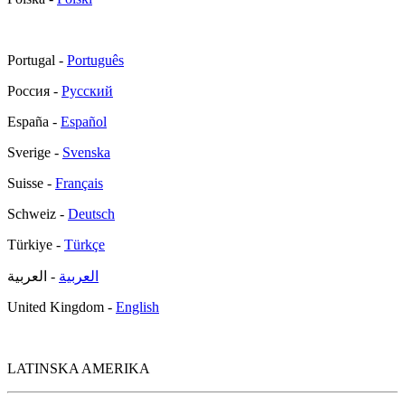
Portugal -
Português
Россия -
Русский
España -
Español
Sverige -
Svenska
Suisse -
Français
Schweiz -
Deutsch
Türkiye -
Türkçe
العربية
- العربية
United Kingdom -
English
LATINSKA AMERIKA