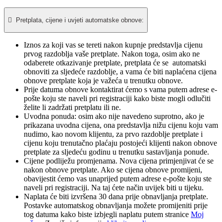

Pretplata, cijene i uvjeti automatske obnove:
Iznos za koji vas se tereti nakon kupnje predstavlja cijenu
prvog razdoblja vaše pretplate. Nakon toga, osim ako ne
odaberete otkazivanje pretplate, pretplata će se automatski
obnoviti za sljedeće razdoblje, a vama će biti naplaćena cijena
obnove pretplate koja je važeća u trenutku obnove.​
Prije datuma obnove kontaktirat ćemo s vama putem adrese e-
pošte koju ste naveli pri registraciji kako biste mogli odlučiti
želite li zadržati pretplatu ili ne.
Uvodna ponuda: osim ako nije navedeno suprotno, ako je
prikazana uvodna cijena, ona predstavlja nižu cijenu koju vam
nudimo, kao novom klijentu, za prvo razdoblje pretplate i
cijenu koju trenutačno plaćaju postojeći klijenti nakon obnove
pretplate za sljedeću godinu u trenutku sastavljanja ponude.
Cijene podliježu promjenama. Nova cijena primjenjivat će se
nakon obnove pretplate. Ako se cijena obnove promijeni,
obavijestit ćemo vas unaprijed putem adrese e-pošte koju ste
naveli pri registraciji. Na taj ćete način uvijek biti u tijeku.
Naplata će biti izvršena 30 dana prije obnavljanja pretplate.
Postavke automatskog obnavljanja možete promijeniti prije
tog datuma kako biste izbjegli naplatu putem stranice
Moj