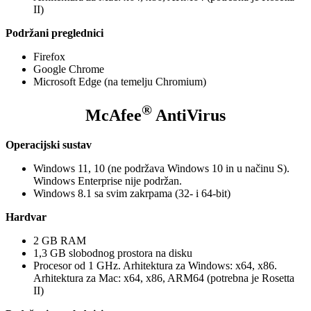
II)
Podržani preglednici
Firefox
Google Chrome
Microsoft Edge (na temelju Chromium)
®
McAfee
AntiVirus
Operacijski sustav
Windows 11, 10 (ne podržava Windows 10 in u načinu S).
Windows Enterprise nije podržan.
Windows 8.1 sa svim zakrpama (32- i 64-bit)
Hardvar
2 GB RAM
1,3 GB slobodnog prostora na disku
Procesor od 1 GHz. Arhitektura za Windows: x64, x86.
Arhitektura za Mac: x64, x86, ARM64 (potrebna je Rosetta
II)