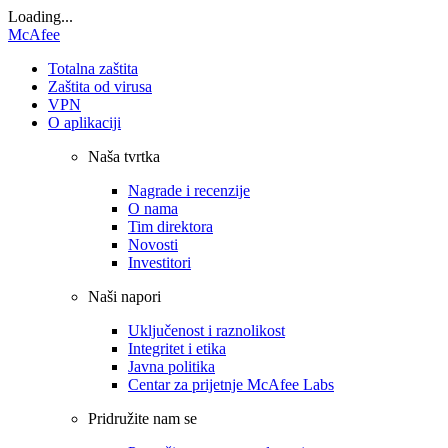
Loading...
McAfee
Totalna zaštita
Zaštita od virusa
VPN
O aplikaciji
Naša tvrtka
Nagrade i recenzije
O nama
Tim direktora
Novosti
Investitori
Naši napori
Uključenost i raznolikost
Integritet i etika
Javna politika
Centar za prijetnje McAfee Labs
Pridružite nam se