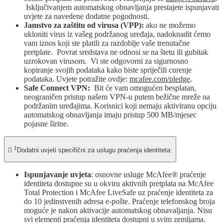
Isključivanjem automatskog obnavljanja prestajete ispunjavati
uvjete za navedene dodatne pogodnosti.
Jamstvo za zaštitu od virusa (VPP):
ako ne možemo
ukloniti virus iz vašeg podržanog uređaja, nadoknadit ćemo
vam iznos koji ste platili za razdoblje vaše trenutačne
pretplate. Povrat sredstava ne odnosi se na štetu ili gubitak
uzrokovan virusom. Vi ste odgovorni za sigurnosno
kopiranje svojih podataka kako biste spriječili curenje
podataka. Uvjete potražite ovdje:
mcafee.com/pledge
.
Safe Connect VPN:
Bit će vam omogućen besplatan,
neograničen pristup našem VPN-u putem bežične mreže na
podržanim uređajima. Korisnici koji nemaju aktiviranu opciju
automatskog obnavljanja imaju pristup 500 MB/mjesec
pojasne širine.
‡

Dodatni uvjeti specifični za uslugu praćenja identiteta:
Ispunjavanje uvjeta
: osnovne usluge McAfee® praćenje
identiteta dostupne su u okviru aktivnih pretplata na McAfee
Total Protection i McAfee LiveSafe uz praćenje identiteta za
do 10 jedinstvenih adresa e-pošte. Praćenje telefonskog broja
moguće je nakon aktivacije automatskog obnavaljanja. Nisu
svi elementi praćenja identiteta dostupni u svim zemljama.