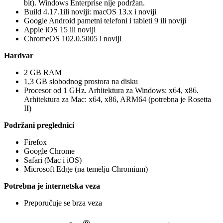
bit). Windows Enterprise nije podržan.
Build 4.17.1ili noviji: macOS 13.x i noviji
Google Android pametni telefoni i tableti 9 ili noviji
Apple iOS 15 ili noviji
ChromeOS 102.0.5005 i noviji
Hardvar
2 GB RAM
1,3 GB slobodnog prostora na disku
Procesor od 1 GHz. Arhitektura za Windows: x64, x86.
Arhitektura za Mac: x64, x86, ARM64 (potrebna je Rosetta
II)
Podržani preglednici
Firefox
Google Chrome
Safari (Mac i iOS)
Microsoft Edge (na temelju Chromium)
Potrebna je internetska veza
Preporučuje se brza veza