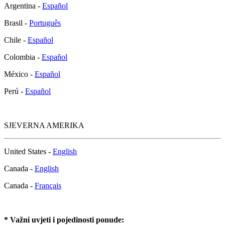
Argentina -
Español
Brasil -
Português
Chile -
Español
Colombia -
Español
México -
Español
Perú -
Español
SJEVERNA AMERIKA
United States -
English
Canada -
English
Canada -
Français
* Važni uvjeti i pojedinosti ponude: