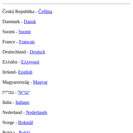
Česká Republika -
Čeština
Danmark -
Dansk
Suomi -
Suomi
France -
Français
Deutschland -
Deutsch
Ελλάδα -
Ελληνικά
Ireland-
English
Magyarország -
Magyar
ישראל
- עברית
Italia -
Italiano
Nederland -
Nederlands
Norge -
Bokmål
Polska -
Polski