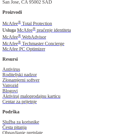
San Jose, CA 95002 SAD
Proizvodi
®
McAfee
Total Protection
®
Usluga
McAfee
praćenje identiteta
®
McAfee
WebAdvisor
®
McAfee
Techmaster Concierge
McAfee PC Optimizer
Resursi
Antivirus
Roditeljski nadzor
Zlonamjerni softver
Vatrozid
Blogovi
Aktiviraj maloprodajnu karticu
Centar za prijetnje
Podrška
Služba za korisnike
Česta pitanja
Obnavljanje pretplate