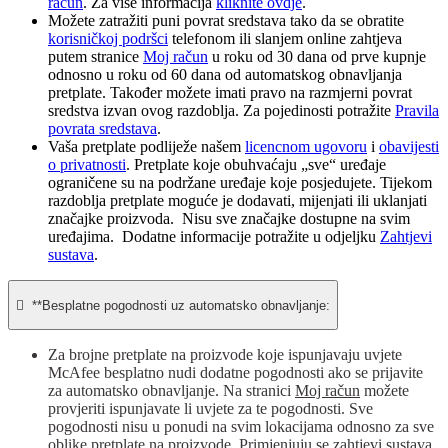
račun
. Za više informacija
kliknite ovdje
.
Možete zatražiti puni povrat sredstava tako da se obratite
korisničkoj podršci
telefonom ili slanjem online zahtjeva
putem stranice
Moj račun
u roku od 30 dana od prve kupnje
odnosno u roku od 60 dana od automatskog obnavljanja
pretplate. Također možete imati pravo na razmjerni povrat
sredstva izvan ovog razdoblja. Za pojedinosti potražite
Pravila
povrata sredstava
.
Vaša pretplate podliježe našem
licencnom ugovoru
i
obavijesti
o privatnosti
. Pretplate koje obuhvaćaju „sve“ uređaje
ograničene su na podržane uređaje koje posjedujete. Tijekom
razdoblja pretplate moguće je dodavati, mijenjati ili uklanjati
značajke proizvoda. Nisu sve značajke dostupne na svim
uređajima. Dodatne informacije potražite u odjeljku
Zahtjevi
sustava
.

**Besplatne pogodnosti uz automatsko obnavljanje:
Za brojne pretplate na proizvode koje ispunjavaju uvjete
McAfee besplatno nudi dodatne pogodnosti ako se prijavite
za automatsko obnavljanje. Na stranici
Moj račun
možete
provjeriti ispunjavate li uvjete za te pogodnosti. Sve
pogodnosti nisu u ponudi na svim lokacijama odnosno za sve
oblike pretplate na proizvode. Primjenjuju se
zahtjevi sustava
.