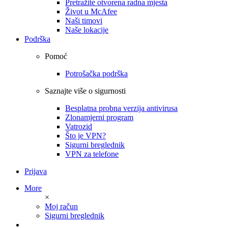
Pretražite otvorena radna mjesta
Život u McAfee
Naši timovi
Naše lokacije
Podrška
Pomoć
Potrošačka podrška
Saznajte više o sigurnosti
Besplatna probna verzija antivirusa
Zlonamjerni program
Vatrozid
Što je VPN?
Sigurni breglednik
VPN za telefone
Prijava
More
×
Moj račun
Sigurni breglednik