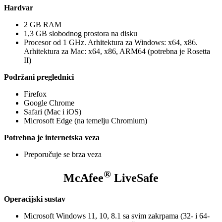
Hardvar
2 GB RAM
1,3 GB slobodnog prostora na disku
Procesor od 1 GHz. Arhitektura za Windows: x64, x86.
Arhitektura za Mac: x64, x86, ARM64 (potrebna je Rosetta
II)
Podržani preglednici
Firefox
Google Chrome
Safari (Mac i iOS)
Microsoft Edge (na temelju Chromium)
Potrebna je internetska veza
Preporučuje se brza veza
®
McAfee
LiveSafe
Operacijski sustav
Microsoft Windows 11, 10, 8.1 sa svim zakrpama (32- i 64-