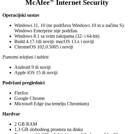
®
McAfee
Internet Security
Operacijski sustav
Windows 11, 10 (ne podržava Windows 10 in u načinu S).
Windows Enterprise nije podržan.
Windows 8.1 sa svim zakrpama (32- i 64-bit)
Build 4.17.1ili noviji: macOS 13.x i noviji
ChromeOS 102.0.5005 i noviji
Pametni telefoni i tableti
Android 9 ili noviji
Apple iOS 15 ili noviji
Podržani preglednici
Firefox
Google Chrome
Microsoft Edge (na temelju Chromium)
Hardvar
2 GB RAM
1,3 GB slobodnog prostora na disku