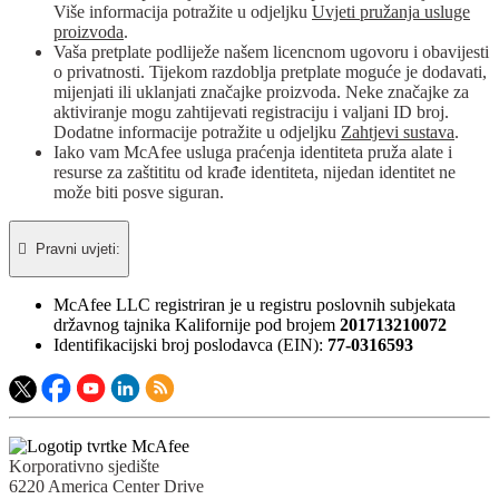
Više informacija potražite u odjeljku
Uvjeti pružanja usluge
proizvoda
.
Vaša pretplate podliježe našem licencnom ugovoru i obavijesti
o privatnosti. Tijekom razdoblja pretplate moguće je dodavati,
mijenjati ili uklanjati značajke proizvoda. Neke značajke za
aktiviranje mogu zahtijevati registraciju i valjani ID broj.
Dodatne informacije potražite u odjeljku
Zahtjevi sustava
.
Iako vam McAfee usluga praćenja identiteta pruža alate i
resurse za zaštititu od krađe identiteta, nijedan identitet ne
može biti posve siguran.

Pravni uvjeti:​
McAfee LLC registriran je u registru poslovnih subjekata
državnog tajnika Kalifornije pod brojem
201713210072
Identifikacijski broj poslodavca (EIN):
77-0316593
Korporativno sjedište
6220 America Center Drive