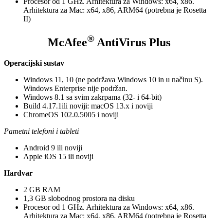
Procesor od 1 GHz. Arhitektura za Windows: x64, x86.
Arhitektura za Mac: x64, x86, ARM64 (potrebna je Rosetta
II)
®
McAfee
AntiVirus Plus
Operacijski sustav
Windows 11, 10 (ne podržava Windows 10 in u načinu S).
Windows Enterprise nije podržan.
Windows 8.1 sa svim zakrpama (32- i 64-bit)
Build 4.17.1ili noviji: macOS 13.x i noviji
ChromeOS 102.0.5005 i noviji
Pametni telefoni i tableti
Android 9 ili noviji
Apple iOS 15 ili noviji
Hardvar
2 GB RAM
1,3 GB slobodnog prostora na disku
Procesor od 1 GHz. Arhitektura za Windows: x64, x86.
Arhitektura za Mac: x64, x86, ARM64 (potrebna je Rosetta