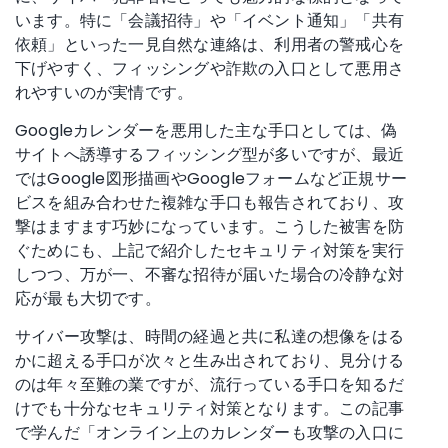
います。特に「会議招待」や「イベント通知」「共有
依頼」といった一見自然な連絡は、利用者の警戒心を
下げやすく、フィッシングや詐欺の入口として悪用さ
れやすいのが実情です。
Googleカレンダーを悪用した主な手口としては、偽
サイトへ誘導するフィッシング型が多いですが、最近
ではGoogle図形描画やGoogleフォームなど正規サー
ビスを組み合わせた複雑な手口も報告されており、攻
撃はますます巧妙になっています。こうした被害を防
ぐためにも、上記で紹介したセキュリティ対策を実行
しつつ、万が一、不審な招待が届いた場合の冷静な対
応が最も大切です。
サイバー攻撃は、時間の経過と共に私達の想像をはる
かに超える手口が次々と生み出されており、見分ける
のは年々至難の業ですが、流行っている手口を知るだ
けでも十分なセキュリティ対策となります。この記事
で学んだ「オンライン上のカレンダーも攻撃の入口に