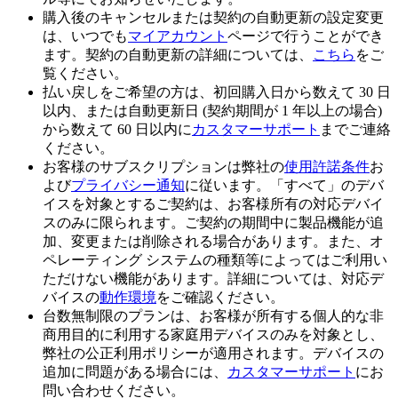
購入後のキャンセルまたは契約の自動更新の設定変更
は、いつでも
マイアカウント
ページで行うことができ
ます。契約の自動更新の詳細については、
こちら
をご
覧ください。
払い戻しをご希望の方は、初回購入日から数えて 30 日
以内、または自動更新日 (契約期間が 1 年以上の場合)
から数えて 60 日以内に
カスタマーサポート
までご連絡
ください。
お客様のサブスクリプションは弊社の
使用許諾条件
お
よび
プライバシー通知
に従います。「すべて」のデバ
イスを対象とするご契約は、お客様所有の対応デバイ
スのみに限られます。ご契約の期間中に製品機能が追
加、変更または削除される場合があります。また、オ
ペレーティング システムの種類等によってはご利用い
ただけない機能があります。詳細については、対応デ
バイスの
動作環境
をご確認ください。
台数無制限のプランは、お客様が所有する個人的な非
商用目的に利用する家庭用デバイスのみを対象とし、
弊社の公正利用ポリシーが適用されます。デバイスの
追加に問題がある場合には、
カスタマーサポート
にお
問い合わせください。