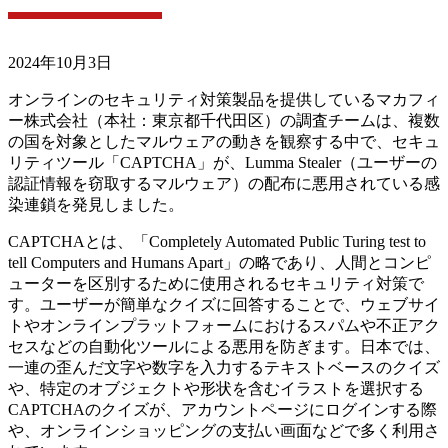
2024年10月3日
オンラインのセキュリティ対策製品を提供しているマカフィ
ー株式会社（本社：東京都千代田区）の調査チームは、複数
の国を対象としたマルウェアの動きを観察する中で、セキュ
リティツール「CAPTCHA」が、Lumma Stealer（ユーザーの
認証情報を窃取するマルウェア）の配布に悪用されている感
染連鎖を発見しました。
CAPTCHAとは、「Completely Automated Public Turing test to
tell Computers and Humans Apart」の略であり、人間とコンピ
ューターを区別するために使用されるセキュリティ対策で
す。ユーザーが簡単なクイズに回答することで、ウェブサイ
トやオンラインプラットフォームにおけるスパムや不正アク
セスなどの自動化ツールによる悪用を防ぎます。日本では、
一連の歪んだ文字や数字を入力するテキストベースのクイズ
や、特定のオブジェクトや形状を含むイラストを選択する
CAPTCHAのクイズが、アカウントページにログインする際
や、オンラインショッピングの支払い画面などで多く利用さ