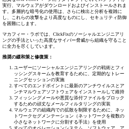
実行、マルウェアがダウンロードおよびインストールされま
す。多層的な暗号化の使用は、さらに検出と分析を複雑に
し、これらの攻撃をより高度なものにし、セキュリティ防御
を困難にします。
マカフィー・ラボでは、ClickFixのソーシャルエンジニアリ
ングの手法といった高度なサイバー脅威から組織を守ること
に全力を尽くしています。
推奨の緩和策と修復策：
ユーザーにソーシャルエンジニアリングの戦術とフィ
ッシングスキームを教育するために、定期的なトレー
ニングセッションの実施
すべてのエンドポイントに最新のアンチウイルスとア
ンチマルウェアソフトウェアをインストールして維持
フィッシングメールや悪質な添付ファイルをブロック
するための頑丈なメールフィルタリングの実装
マルウェアの組織内での拡散を制限するために、ネッ
トワークセグメンテーション（ネットワークを複数の
小さなネットワークに分割する手法）を使用
すべてのオペレーションシステム、ソフトウェア、ア