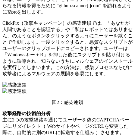
らなる情報を得るために “github-scanner[.]com” を訪れるよう
に指示を出します。
ClickFix（攻撃キャンペーン）の感染連鎖では、「あなたが
人間であることを認証する」や「私はロボットではありませ
ん」のようなボタンをクリックするようにユーザーを欺くこ
とで作動します。一度クリックすると、悪質なスクリプトが
ユーザーのクリップボードにコピーされます。ユーザーは、
「Windowsキー + R」を押した後にスクリプトを貼り付ける
ように誤導され、知らないうちにマルウェアのインストール
を実行してしまいます。この方法は、感染プロセスならびに
攻撃者によるマルウェアの展開を容易にします。
図2：感染連鎖
攻撃経路の技術的分析
主に2つの攻撃経路を通じてユーザーを偽のCAPTCHAペー
ジにリダイレクト（ WebサイトやページのURLを変更した
際に、自動的に別のURLに転送する仕組み ）させます。