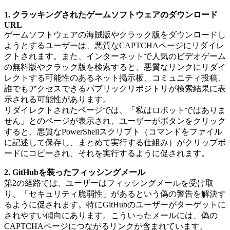
1. クラッキングされたゲームソフトウェアのダウンロード
URL
ゲームソフトウェアの海賊版やクラック版をダウンロードし
ようとするユーザーは、悪質なCAPTCHAページにリダイレ
クトされます。また、インターネットで人気のビデオゲーム
の無料版やクラック版を検索すると、悪質なリンクにリダイ
レクトする可能性のあるネット掲示板、コミュニティ投稿、
誰でもアクセスできるパブリックリポジトリが検索結果に表
示される可能性があります。
リダイレクトされたページでは、「私はロボットではありま
せん」とのページが表示され、ユーザーがボタンをクリック
すると、悪質なPowerShellスクリプト（コマンドをファイル
に記述して保存し、まとめて実行する仕組み）がクリップボ
ードにコピーされ、それを実行するように促されます。
2. GitHubを装ったフィッシングメール
第2の経路では、ユーザーはフィッシングメールを受け取
り、「セキュリティ脆弱性」があるという偽の警告を解決す
るように促されます。特にGitHubのユーザーがターゲットに
されやすい傾向にあります。こういったメールには、偽の
CAPTCHAページにつながるリンクが含まれています。