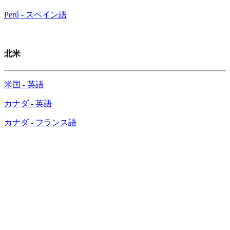
Perú - スペイン語
北米
米国 - 英語
カナダ - 英語
カナダ - フランス語
マカフィーの調査チームがセキュリティツール
「CAPTCHA」に
紛れた偽物を発見、マルウェアが巧妙に仕組まれ
たゲートウェイ