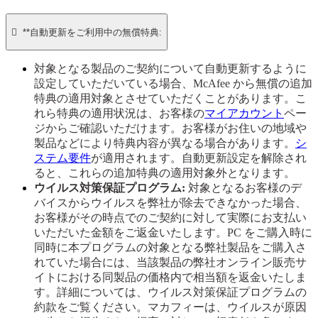

**自動更新をご利用中の無償特典:
対象となる製品のご契約について自動更新するように
設定していただいている場合、McAfee から無償の追加
特典の適用対象とさせていただくことがあります。こ
れら特典の適用状況は、お客様の
マイアカウント
ペー
ジからご確認いただけます。お客様がお住いの地域や
製品などにより特典内容が異なる場合があります。
シ
ステム要件
が適用されます。自動更新設定を解除され
ると、これらの追加特典の適用対象外となります。
ウイルス対策保証プログラム:
対象となるお客様のデ
バイスからウイルスを弊社が除去できなかった場合、
お客様がその時点でのご契約に対して実際にお支払い
いただいた金額をご返金いたします。PC をご購入時に
同時に本プログラムの対象となる弊社製品をご購入さ
れていた場合には、当該製品の弊社オンライン販売サ
イトにおける同製品の価格内で相当額を返金いたしま
す。詳細については、ウイルス対策保証プログラムの
約款をご覧ください。マカフィーは、ウイルスが原因