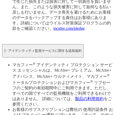
で生じた損失または損害に対して一切責任を負いませ
ん。また、このような損失被害に対して如何なる払い
戻しも行いません。データ喪失を避けるためにお客様
のデータをバックアップする責任はお客様にありま
す。詳細についてはウイルス対策保証プログラムの約
款をご確認ください。
mcafee.com/pledge

アイデンティティ監視サービスに関する追加規約
®
マカフィー
アイデンティティ プロテクション サービ
ス エッセンシャルは、McAfee+ プレミアム、McAfee+
®
アドバンス、McAfee+ ウルティメイト、マカフィー
®
トータルプロテクションおよびマカフィー
リブセー
フのご契約の有効期間中にご利用できます。ただし、
すべての国ですべての監視機能をご利用できるわけで
はありません。 詳細については、
製品の利用規約
をご
参照ください。
お客様のサブスクリプションは弊社の 使用許諾条件 お
よび プライバシー通知 に従います。「すべて」のデバ