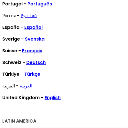
Portugal -
Português
Россия -
Русский
España -
Español
Sverige -
Svenska
Suisse -
Français
Schweiz -
Deutsch
Türkiye -
Türkçe
العربية
- العربية
United Kingdom -
English
LATIN AMERICA