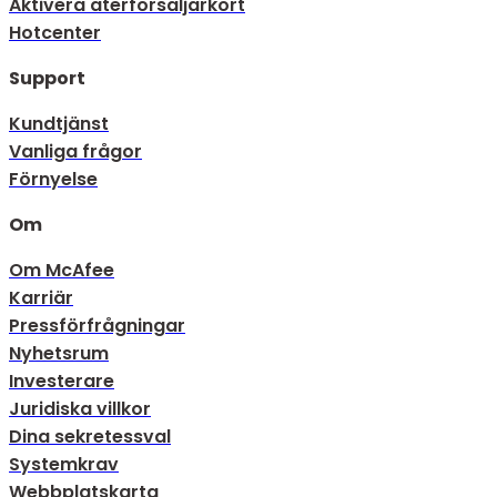
Aktivera återförsäljarkort
Hotcenter
Support
Kundtjänst
Vanliga frågor
Förnyelse
Om
Om McAfee
Karriär
Pressförfrågningar
Nyhetsrum
Investerare
Juridiska villkor
Dina sekretessval
Systemkrav
Webbplatskarta