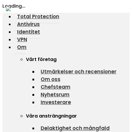
Loading...
Total Protection
Antivirus
Identitet
VPN
Om
Vårt företag
Utmärkelser och recensioner
Om oss
Chefsteam
Nyhetsrum
Investerare
Våra ansträngningar
Delaktighet och mångfald