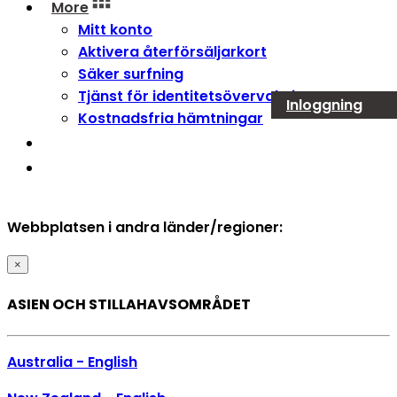
More
Mitt konto
Aktivera återförsäljarkort
Säker surfning
Tjänst för identitetsövervakning
Inloggning
Kostnadsfria hämtningar
Webbplatsen i andra länder/regioner:
×
ASIEN OCH STILLAHAVSOMRÅDET
Australia - English