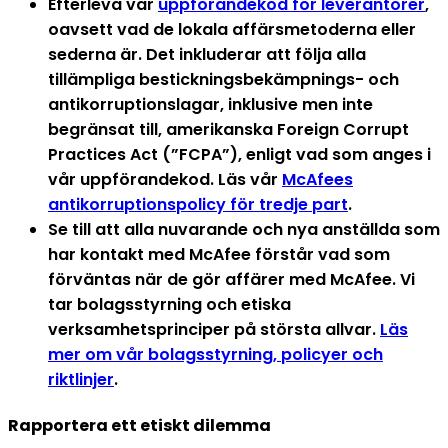
Efterleva vår
uppförandekod för leverantörer
,
oavsett vad de lokala affärsmetoderna eller
sederna är. Det inkluderar att följa alla
tillämpliga bestickningsbekämpnings- och
antikorruptionslagar, inklusive men inte
begränsat till, amerikanska Foreign Corrupt
Practices Act (”FCPA”), enligt vad som anges i
vår uppförandekod. Läs vår
McAfees
antikorruptionspolicy för tredje part
.
Se till att alla nuvarande och nya anställda som
har kontakt med McAfee förstår vad som
förväntas när de gör affärer med McAfee. Vi
tar bolagsstyrning och etiska
verksamhetsprinciper på största allvar.
Läs
mer om vår bolagsstyrning, policyer och
riktlinjer
.
Rapportera ett etiskt dilemma