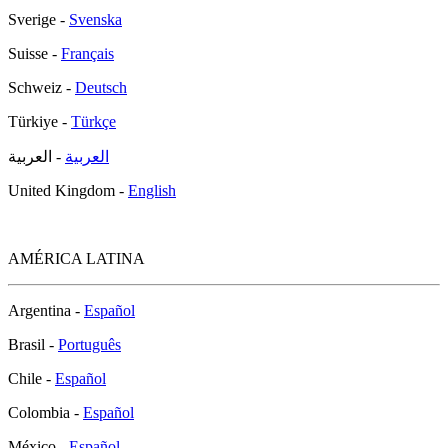
Sverige -
Svenska
Suisse -
Français
Schweiz -
Deutsch
Türkiye -
Türkçe
العربية
- العربية
United Kingdom -
English
AMÉRICA LATINA
Argentina -
Español
Brasil -
Português
Chile -
Español
Colombia -
Español
México -
Español