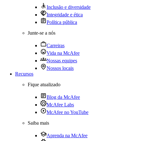
Inclusão e diversidade
Integridade e ética
Política pública
Junte-se a nós
Carreiras
Vida na McAfee
Nossas equipes
Nossos locais
Recursos
Fique atualizado
Blog da McAfee
McAfee Labs
McAfee no YouTube
Saiba mais
Aprenda na McAfee