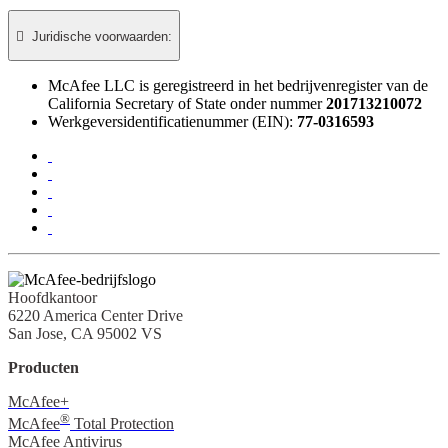

Juridische voorwaarden:​
McAfee LLC is geregistreerd in het bedrijvenregister van de
California Secretary of State onder nummer
201713210072
Werkgeversidentificatienummer (EIN):
77-0316593
Hoofdkantoor
6220 America Center Drive
San Jose, CA 95002 VS
Producten
McAfee+
®
McAfee
Total Protection
McAfee Antivirus