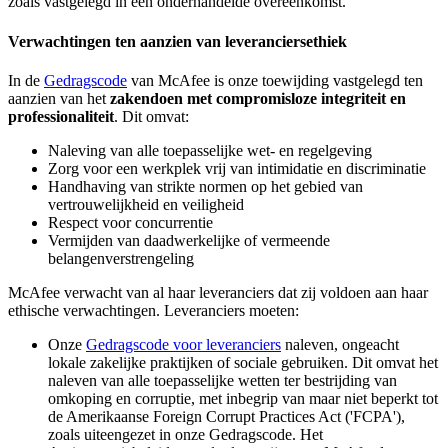
zoals vastgelegd in een onderhandelde overeenkomst.
Verwachtingen ten aanzien van leveranciersethiek
In de
Gedragscode
van McAfee is onze toewijding vastgelegd ten
aanzien van het
zakendoen met compromisloze integriteit en
professionaliteit
. Dit omvat:
Naleving van alle toepasselijke wet- en regelgeving
Zorg voor een werkplek vrij van intimidatie en discriminatie
Handhaving van strikte normen op het gebied van
vertrouwelijkheid en veiligheid
Respect voor concurrentie
Vermijden van daadwerkelijke of vermeende
belangenverstrengeling
McAfee verwacht van al haar leveranciers dat zij voldoen aan haar
ethische verwachtingen. Leveranciers moeten:
Onze
Gedragscode voor leveranciers
naleven, ongeacht
lokale zakelijke praktijken of sociale gebruiken. Dit omvat het
naleven van alle toepasselijke wetten ter bestrijding van
omkoping en corruptie, met inbegrip van maar niet beperkt tot
de Amerikaanse Foreign Corrupt Practices Act ('FCPA'),
zoals uiteengezet in onze Gedragscode. Het