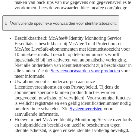
maken van back-ups van uw gegevens om gegevensverlies te
voorkomen. Lees de voorwaarden hier:
mcafee.com/pledge
.
‡

Aanvullende specifieke voorwaarden voor identiteitstoezicht:
Beschikbaarheid: McAfee® Identity Monitoring Service
Essentials is beschikbaar bij McAfee Total Protection- en
McAfee LiveSafe-abonnementen met identiteitstoezicht voor
10 unieke e-mails. Toezicht op telefoonnummers wordt
ingeschakeld bij het activeren van automatische verlenging.
Niet alle onderdelen van identiteitstoezicht zijn beschikbaar in
alle landen. Zie de
Servicevoorwaarden voor producten
voor
meer informatie.
Uw abonnement is onderworpen aan onze
Licentieovereenkomst en ons Privacybeleid. Tijdens de
abonnementsperiode kunnen productfuncties worden
toegevoegd, gewijzigd of verwijderd. Voor sommige functies
is wellicht registratie en een geldig identificatienummer nodig
om deze in te schakelen. Zie
Systeemvereisten
voor
aanvullende informatie.
Hoewel u met McAfee Identity Monitoring Service over tools
en hulpmiddelen beschikt om uzelf te beschermen tegen
identiteitsdiefstal, is geen enkele identiteit volledig beveiligd.