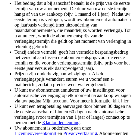
Het bedrag dat u bij aanschaf betaalt, is de prijs van de eerste
termijn van uw abonnement. De duur van uw eerste termijn
hangt af van uw aankoop (bijv. 1 maand of 1 jaar). Nadat uw
eerste termijn is verlopen, wordt uw abonnement automatisch
op jaarbasis verlengd (met uitzondering van
maandabonnementen, die maandelijks worden verlengd). Tot
u annuleert, wordt de abonnementsprijs van de
verlengingstermijn die geldt op het moment van verlenging in
rekening gebracht.​
Tenzij anders vermeld, geeft het vermelde besparingsbedrag
het verschil aan tussen de abonnementsprijs voor de eerste
termijn en die voor de verlengingstermijn (bijv. prijs voor het
eerste jaar versus elk daaropvolgend jaar).
Prijzen zijn onderhevig aan wijzigingen. Als de
verlengingsprijs verandert, sturen we u vooraf een e-
mailbericht, zodat u precies weet wat er gebeurt.
U kunt uw abonnement annuleren of uw instellingen voor
automatische verlenging op elk moment na aankoop wijzigen
via uw pagina
Mijn account
. Voor meer informatie,
klik hier
U kunt een terugbetaling aanvragen door binnen 30 dagen na
de eerste aanschaf of binnen 60 dagen na de automatische
verlenging (voor termijnen van 1 jaar of langer) contact op te
nemen met de
Klantondersteuning
.
Uw abonnement is onderhevig aan onze
Licentieovereenkomst
en
Privacyverklaring
. Abonnementen