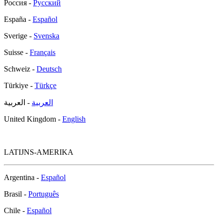
Россия -
Русский
España -
Español
Sverige -
Svenska
Suisse -
Français
Schweiz -
Deutsch
Türkiye -
Türkçe
العربية
- العربية
United Kingdom -
English
LATIJNS-AMERIKA
Argentina -
Español
Brasil -
Português
Chile -
Español