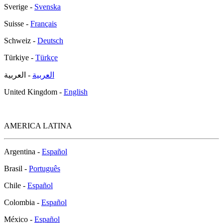
Sverige -
Svenska
Suisse -
Français
Schweiz -
Deutsch
Türkiye -
Türkçe
العربية
- العربية
United Kingdom -
English
AMERICA LATINA
Argentina -
Español
Brasil -
Português
Chile -
Español
Colombia -
Español
México -
Español