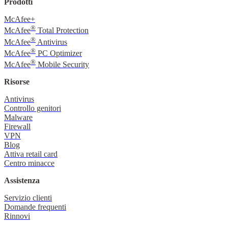
Prodotti
McAfee+
®
McAfee
Total Protection
®
McAfee
Antivirus
®
McAfee
PC Optimizer
®
McAfee
Mobile Security
Risorse
Antivirus
Controllo genitori
Malware
Firewall
VPN
Blog
Attiva retail card
Centro minacce
Assistenza
Servizio clienti
Domande frequenti
Rinnovi