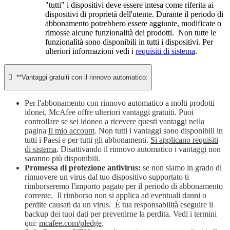
"tutti" i dispositivi deve essere intesa come riferita ai
dispositivi di proprietà dell'utente. Durante il periodo di
abbonamento potrebbero essere aggiunte, modificate o
rimosse alcune funzionalità dei prodotti. Non tutte le
funzionalità sono disponibili in tutti i dispositivi. Per
ulteriori informazioni vedi i
requisiti di sistema
.

**Vantaggi gratuiti con il rinnovo automatico:
Per l'abbonamento con rinnovo automatico a molti prodotti
idonei, McAfee offre ulteriori vantaggi gratuiti. Puoi
controllare se sei idoneo a ricevere questi vantaggi nella
pagina
Il mio account
. Non tutti i vantaggi sono disponibili in
tutti i Paesi e per tutti gli abbonamenti.
Si applicano requisiti
di sistema
. Disattivando il rinnovo automatico i vantaggi non
saranno più disponibili.
Promessa di protezione antivirus:
se non siamo in grado di
rimuovere un virus dal tuo dispositivo supportato ti
rimborseremo l'importo pagato per il periodo di abbonamento
corrente. Il rimborso non si applica ad eventuali danni o
perdite causati da un virus. È tua responsabilità eseguire il
backup dei tuoi dati per prevenirne la perdita. Vedi i termini
qui:
mcafee.com/pledge
.