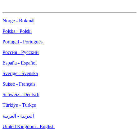
Norge - Bokmål
Polska - Polski
Portugal - Português
Россия - Русский
España - Español
Sverige - Svenska
Suisse - Français
Schweiz - Deutsch
Türkiye - Türkçe
العربية - العربية
United Kingdom - English