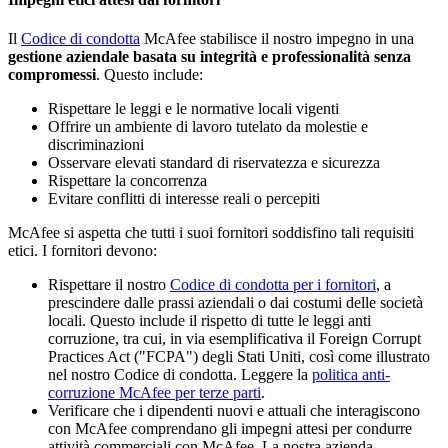
Il
Codice di condotta
McAfee stabilisce il nostro impegno in una
gestione aziendale basata su integrità e professionalità senza
compromessi
. Questo include:
Rispettare le leggi e le normative locali vigenti
Offrire un ambiente di lavoro tutelato da molestie e
discriminazioni
Osservare elevati standard di riservatezza e sicurezza
Rispettare la concorrenza
Evitare conflitti di interesse reali o percepiti
McAfee si aspetta che tutti i suoi fornitori soddisfino tali requisiti
etici. I fornitori devono:
Rispettare il nostro
Codice di condotta per i fornitori
, a
prescindere dalle prassi aziendali o dai costumi delle società
locali. Questo include il rispetto di tutte le leggi anti
corruzione, tra cui, in via esemplificativa il Foreign Corrupt
Practices Act ("FCPA") degli Stati Uniti, così come illustrato
nel nostro Codice di condotta. Leggere la
politica anti-
corruzione McAfee per terze parti
.
Verificare che i dipendenti nuovi e attuali che interagiscono
con McAfee comprendano gli impegni attesi per condurre
attività commerciali con McAfee. La nostra azienda