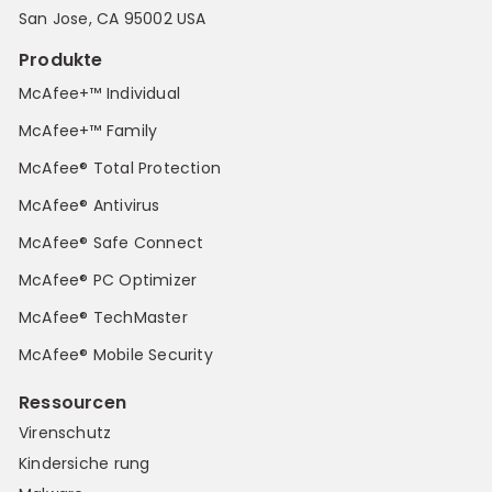
San Jose, CA 95002 USA
Produkte
McAfee+™ Individual
McAfee+™ Family
McAfee® Total Protection
McAfee® Antivirus
McAfee® Safe Connect
McAfee® PC Optimizer
McAfee® TechMaster
McAfee® Mobile Security
Ressourcen
Virenschutz
Kindersiche rung