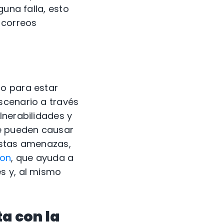
guna falla, esto
 correos
do para estar
scenario a través
lnerabilidades y
ue pueden causar
estas amenazas,
ion
, que ayuda a
s y, al mismo
a con la