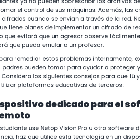
iantes ya no pueden sobrescribir los archivos de
tomar el control de sus máquinas. Además, las c
cifradas cuando se envían a través de la red. N
e tiene planes de implementar un cifrado de r
 lo que evitará que un agresor observe fácilmente
tará que pueda emular a un profesor.
a para remediar estos problemas internamente, e
os padres pueden tomar para ayudar a proteger 
al. Considera los siguientes consejos para que tú y
utilizar plataformas educativas de terceros:
 dispositivo dedicado para el s
remoto
 estudiante use Netop Vision Pro u otro software 
ncia, haz que utilice esta tecnología en un dispo