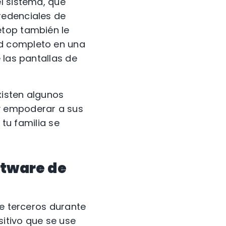
l sistema, que
redenciales de
etop también le
ed completo en una
 las pantallas de
xisten algunos
y empoderar a sus
 tu familia se
oftware de
de terceros durante
sitivo que se use