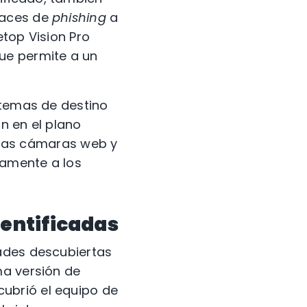
laces de
phishing
a
etop Vision Pro
ue permite a un
stemas de destino
n en el plano
r las cámaras web y
camente a los
dentificadas
dades descubiertas
ma versión de
ubrió el equipo de