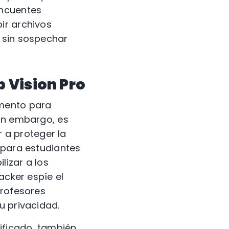
incuentes
ir archivos
 sin sospechar
p Vision Pro
omento para
Sin embargo, es
a proteger la
 para estudiantes
lizar a los
acker espíe el
profesores
u privacidad.
ificado, también