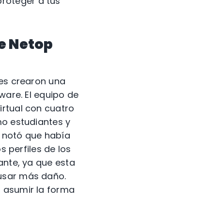
roteger a tus
e Netop
res crearon una
ware. El equipo de
irtual con cuatro
mo estudiantes y
o notó que había
s perfiles de los
ante, ya que esta
ausar más daño.
n asumir la forma