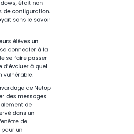
ndows, était non
s de configuration.
oyait sans le savoir
eurs élèves un
 se connecter à la
de se faire passer
e d’évaluer à quel
n vulnérable.
lavardage de Netop
oyer des messages
également de
servé dans un
 fenêtre de
r pour un