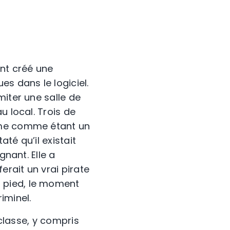
ont créé une
s dans le logiciel.
miter une salle de
u local. Trois de
ième comme étant un
té qu’il existait
gnant. Elle a
erait un vrai pirate
 pied, le moment
iminel.
 classe, y compris