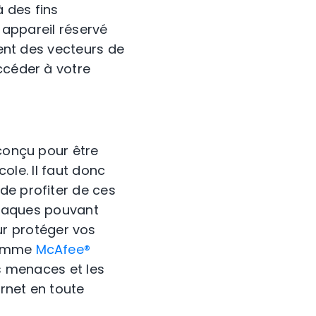
à des fins
n appareil réservé
ient des vecteurs de
ccéder à votre
 conçu pour être
cole. Il faut donc
de profiter de ces
attaques pouvant
r protéger vos
 comme
McAfee®
es menaces et les
ernet en toute