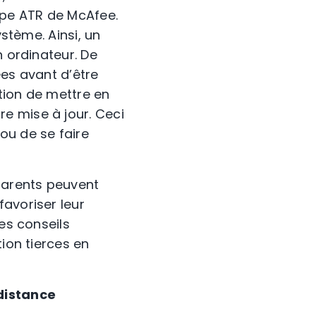
uipe ATR de McAfee.
ystème. Ainsi, un
n ordinateur. De
ées avant d’être
tion de mettre en
e mise à jour. Ceci
ou de se faire
 parents peuvent
avoriser leur
es conseils
tion tierces en
 distance