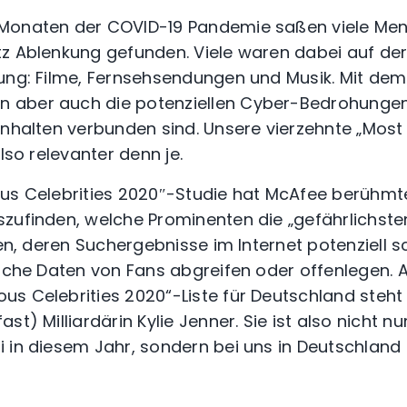
Monaten der COVID-19 Pandemie saßen viele Me
tz Ablenkung gefunden. Viele waren dabei auf de
ung: Filme, Fernsehsendungen und Musik. Mit dem
aber auch die potenziellen Cyber-Bedrohungen 
Inhalten verbunden sind. Unsere vierzehnte „Mos
also relevanter denn je.
ous Celebrities 2020″-Studie hat McAfee berühm
zufinden, welche Prominenten die „gefährlichste
gen, deren Suchergebnisse im Internet potenziell s
liche Daten von Fans abgreifen oder offenlegen. A
s Celebrities 2020“-Liste für Deutschland steht
t) Milliardärin Kylie Jenner. Sie ist also nicht nu
 in diesem Jahr, sondern bei uns in Deutschland 