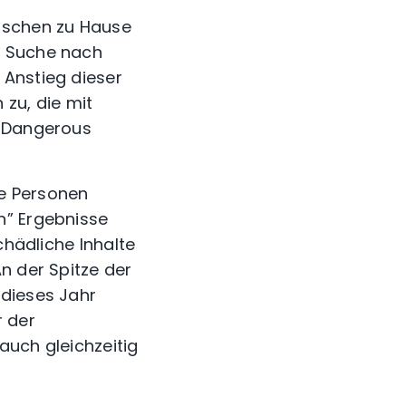
nschen zu Hause
r Suche nach
 Anstieg dieser
zu, die mit
t Dangerous
te Personen
n” Ergebnisse
chädliche Inhalte
n der Spitze der
 dieses Jahr
r der
auch gleichzeitig