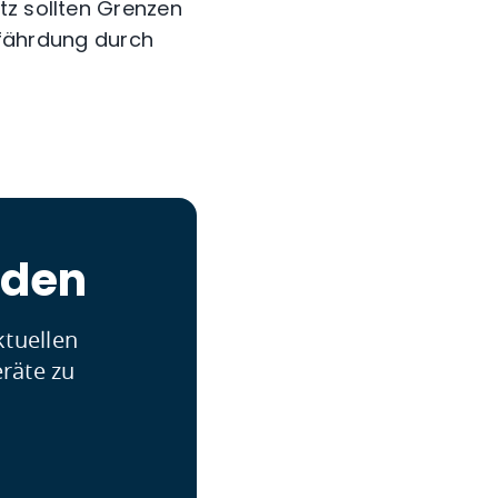
tz sollten Grenzen
fährdung durch
nden
ktuellen
räte zu