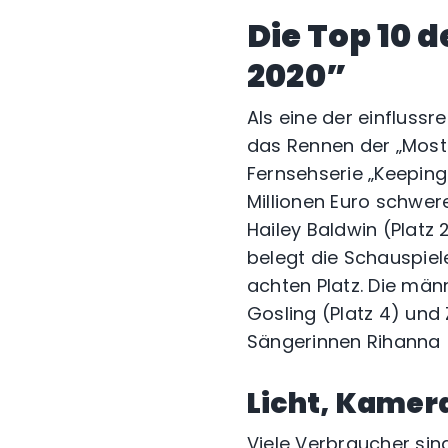
Die Top 10 d
2020”
Als eine der einflussr
das Rennen der „Most 
Fernsehserie „Keeping 
Millionen Euro schwer
Hailey Baldwin (Platz 
belegt die Schauspiel
achten Platz. Die män
Gosling (Platz 4) und 
Sängerinnen Rihanna (P
Licht, Kamera
Viele Verbraucher sin