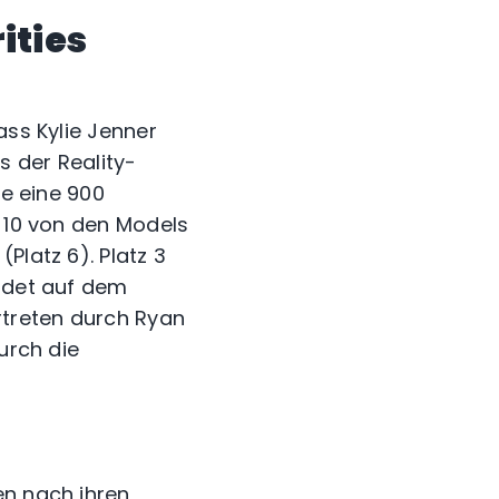
ities
ass Kylie Jenner
s der Reality-
le eine 900
p 10 von den Models
Platz 6). Platz 3
andet auf dem
rtreten durch Ryan
urch die
en nach ihren