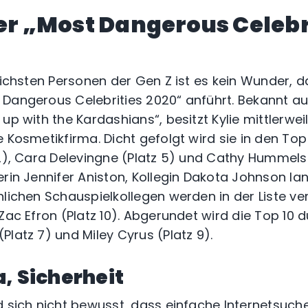
er
„Most Dangerous Celebr
eichsten Personen der Gen Z ist es kein Wunder, d
Dangerous Celebrities 2020“ anführt. Bekannt au
up with the Kardashians“, besitzt Kylie mittlerwei
e Kosmetikfirma. Dicht gefolgt wird sie in den To
2), Cara Delevingne (Platz 5) und Cathy Hummels (
erin Jennifer Aniston, Kollegin Dakota Johnson l
nlichen Schauspielkollegen werden in der Liste ve
Zac Efron (Platz 10). Abgerundet wird die Top 10 d
latz 7) und Miley Cyrus (Platz 9).
, Sicherheit
d sich nicht bewusst, dass einfache Internetsuch