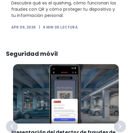
Descubre qué es el quishing, cómo funcionan los
fraudes con QR y cómo proteger tu dispositivo y
tu información personal.
APR 09, 2026
|
6
MIN DE LECTURA
F
Seguridad móvil
Presentación del detector de fraudes de